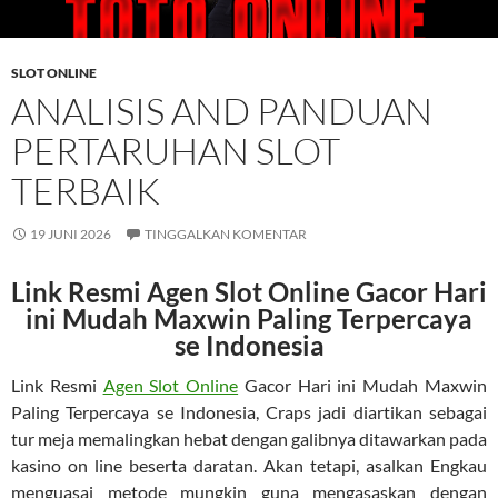
SLOT ONLINE
ANALISIS AND PANDUAN
PERTARUHAN SLOT
TERBAIK
19 JUNI 2026
TINGGALKAN KOMENTAR
Link Resmi Agen Slot Online Gacor Hari
ini Mudah Maxwin Paling Terpercaya
se Indonesia
Link Resmi
Agen Slot Online
Gacor Hari ini Mudah Maxwin
Paling Terpercaya se Indonesia, Craps jadi diartikan sebagai
tur meja memalingkan hebat dengan galibnya ditawarkan pada
kasino on line beserta daratan. Akan tetapi, asalkan Engkau
menguasai metode mungkin guna mengasaskan dengan