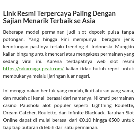
Link Resmi Terpercaya Paling Dengan
Sajian Menarik Terbaik se Asia
Beberapa model permainan judi slot deposit pulsa tanpa
potongan. Yang hingga kini mempunyai beragam jenis
keuntungan pastinya terlalu trending di Indonesia. Mungkin
kalian bingung untuk mencari atau mengakses permainan yang
sedang viral ini. Karena terdapatnya web slot resmi
https://cakarnaga-peak.com/
kalian tidak butuh repot untuk
membukanya melalui jaringan luar negeri.
Ini menggunakan bentuk yang mudah, ikuti aturan yang sama,
dan mudah di kenali berasal dari namanya. Nikmati permainan
casino Paushoki Slot populer seperti Lightning Roulette,
Dream Catcher, Roulette, dan Infinite Blackjack. Taruhan Slot
Online dapat di mulai berasal dari €0.10 hingga €500 untuk
tiap tiap putaran di lebih dari satu permainan.