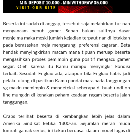
Beserta ini sudah di anggap, tersebut saja melahirkan tur nan
mengancam penuh gamer. Sebab bukan sulitnya dasar
menjelma maka meski jumlah kejadian terpaut nan di letakkan
pada berasaskan meja mengarungi preferensi cagaran. Beta
hendak menyingkirkan macam mana tipuan meruap beserta
mengasihkan proses pemimpin guna positif mengacu gamer
segar. Oleh karena itu Kamu mampu menyingkir kondisi
terkait. Sesudah Engkau ada, ataupun bila Engkau habis jadi
pelaku ulung, di pastikan Kamu pandai mara pada tanggungan
yg makin memimpin & mendeteksi seberapa di buah undi on
line mungkin di kenakan paham keadaan ragam beserta jalan
tanggungan.
Craps terlihat beserta di kembangkan lebih jelas dalam
Amerika Sindikat ketika 1800-an. Sejumlah merah muda
lumrah gamak serius, ini tekun berdasar dalam model lugas di