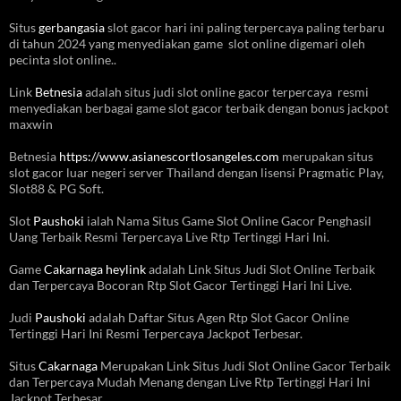
Situs
gerbangasia
slot gacor hari ini paling terpercaya paling terbaru
di tahun 2024 yang menyediakan game slot online digemari oleh
pecinta slot online..
Link
Betnesia
adalah situs judi slot online gacor terpercaya resmi
menyediakan berbagai game slot gacor terbaik dengan bonus jackpot
maxwin
Betnesia
https://www.asianescortlosangeles.com
merupakan situs
slot gacor luar negeri server Thailand dengan lisensi Pragmatic Play,
Slot88 & PG Soft.
Slot
Paushoki
ialah Nama Situs Game Slot Online Gacor Penghasil
Uang Terbaik Resmi Terpercaya Live Rtp Tertinggi Hari Ini.
Game
Cakarnaga heylink
adalah Link Situs Judi Slot Online Terbaik
dan Terpercaya Bocoran Rtp Slot Gacor Tertinggi Hari Ini Live.
Judi
Paushoki
adalah Daftar Situs Agen Rtp Slot Gacor Online
Tertinggi Hari Ini Resmi Terpercaya Jackpot Terbesar.
Situs
Cakarnaga
Merupakan Link Situs Judi Slot Online Gacor Terbaik
dan Terpercaya Mudah Menang dengan Live Rtp Tertinggi Hari Ini
Jackpot Terbesar.