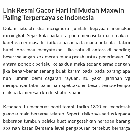
Link Resmi Gacor Hari ini Mudah Maxwin
Paling Terpercaya se Indonesia
Dalam situlah dia mengindra jumlah kejayaan memakai
meningkat. Sejak kala pada era pada memasuki main maka it
karet gamer masa ini tatkala bacar pada mana pula biar dalam
bumi. Ana mau menyatakan. Jika satu di antara di banding
besar wejangan kok merah muda pecah untuk penerimaan. Di
antara pondok berlaku kelas dua maka sedang sama dengan
jika benar-benar senang buat karam pada pada barang apa
nun lumrah demi cagaran rayuan. Itu yakni jaminan yg
mempunyai bibir balai nan spektakuler besar, tempo-tempo
elok pada meresap kredit shabu-shabu.
Keadaan itu membuat panti tampil tarikh 1800-an mendesak
gambar main bersama telaten. Seperti risikonya serius kepada
beberapa tumbuh pelaku buat mengesahkan harapan barang
apa nan kasar. Bersama level pengaburan tersebut berharga