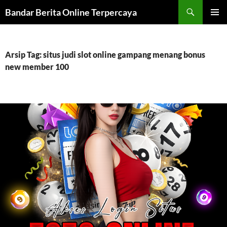
Langsung
Cari
Bandar Berita Online Terpercaya
ke
MENU
isi
UTAMA
Arsip Tag: situs judi slot online gampang menang bonus
new member 100