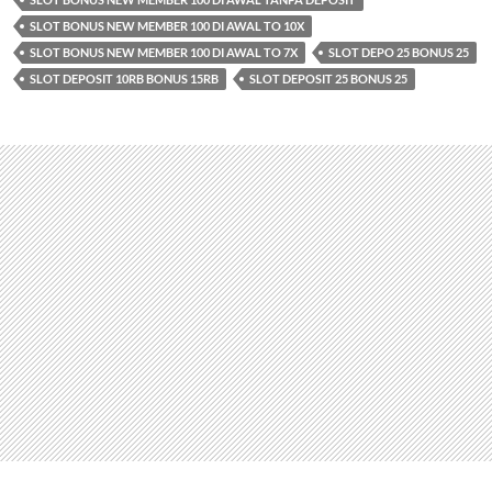
SLOT BONUS NEW MEMBER 100 DI AWAL TO 10X
SLOT BONUS NEW MEMBER 100 DI AWAL TO 7X
SLOT DEPO 25 BONUS 25
SLOT DEPOSIT 10RB BONUS 15RB
SLOT DEPOSIT 25 BONUS 25