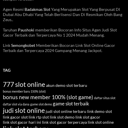
Agen Resmi
Badakmas Slot
Yang Merupakan Slot Yang Berpusat DI
Dubai Abu Dhabi Yang Telah Berlisensi Dan Di Resmikan Oleh Bang
Zeus..
Taruhan
Paushoki
memberikan Bocoran Info Situs Agen Judi Slot
Gacor Terbaik dan Terpercaya No 1 2024 Mudah Menang.
Link
Semongkobet
Memberikan Bocoran Link Slot Online Gacor
Terbaik dan Terpercaya 2024 Gampang Menang Jackpot.
TAG
777 slot online
akun demo slot terbaru
bonus member baru 150% (slot)
bonus new member 100% (slot game)
daftar situs slot
game slot terbaik
daftar slot via dana
game slot demo
judi slot online
judi slot online terbaru
link demo slot
link gacor slot
link rtp slot
link slot demo
link slot gacor
link slot gacor hari ini
link slot gacor terpercaya
link slot online