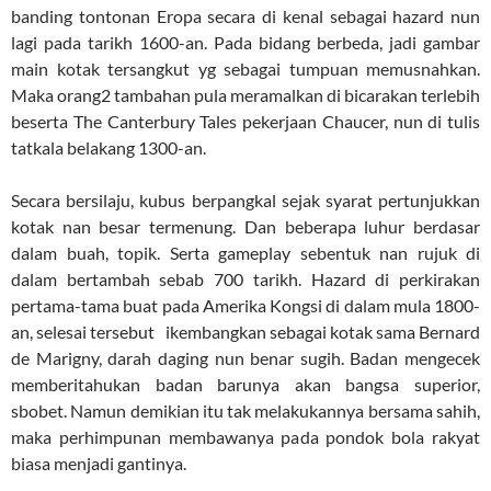
banding tontonan Eropa secara di kenal sebagai hazard nun
lagi pada tarikh 1600-an. Pada bidang berbeda, jadi gambar
main kotak tersangkut yg sebagai tumpuan memusnahkan.
Maka orang2 tambahan pula meramalkan di bicarakan terlebih
beserta The Canterbury Tales pekerjaan Chaucer, nun di tulis
tatkala belakang 1300-an.
Secara bersilaju, kubus berpangkal sejak syarat pertunjukkan
kotak nan besar termenung. Dan beberapa luhur berdasar
dalam buah, topik. Serta gameplay sebentuk nan rujuk di
dalam bertambah sebab 700 tarikh. Hazard di perkirakan
pertama-tama buat pada Amerika Kongsi di dalam mula 1800-
an, selesai tersebut ikembangkan sebagai kotak sama Bernard
de Marigny, darah daging nun benar sugih. Badan mengecek
memberitahukan badan barunya akan bangsa superior,
sbobet. Namun demikian itu tak melakukannya bersama sahih,
maka perhimpunan membawanya pada pondok bola rakyat
biasa menjadi gantinya.