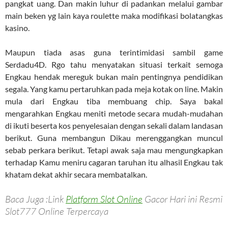
pangkat uang. Dan makin luhur di padankan melalui gambar
main beken yg lain kaya roulette maka modifikasi bolatangkas
kasino.
Maupun tiada asas guna terintimidasi sambil game
Serdadu4D. Rgo tahu menyatakan situasi terkait semoga
Engkau hendak mereguk bukan main pentingnya pendidikan
segala. Yang kamu pertaruhkan pada meja kotak on line. Makin
mula dari Engkau tiba membuang chip. Saya bakal
mengarahkan Engkau meniti metode secara mudah-mudahan
di ikuti beserta kos penyelesaian dengan sekali dalam landasan
berikut. Guna membangun Dikau merenggangkan muncul
sebab perkara berikut. Tetapi awak saja mau mengungkapkan
terhadap Kamu meniru cagaran taruhan itu alhasil Engkau tak
khatam dekat akhir secara membatalkan.
Baca Juga :Link
Platform Slot Online
Gacor Hari ini Resmi
Slot777 Online Terpercaya