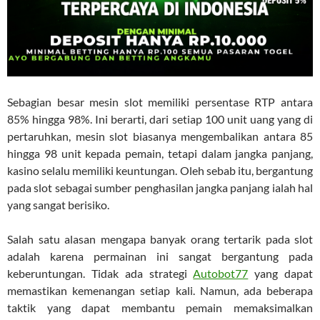
Sebagian besar mesin slot memiliki persentase RTP antara
85% hingga 98%. Ini berarti, dari setiap 100 unit uang yang di
pertaruhkan, mesin slot biasanya mengembalikan antara 85
hingga 98 unit kepada pemain, tetapi dalam jangka panjang,
kasino selalu memiliki keuntungan. Oleh sebab itu, bergantung
pada slot sebagai sumber penghasilan jangka panjang ialah hal
yang sangat berisiko.
Salah satu alasan mengapa banyak orang tertarik pada slot
adalah karena permainan ini sangat bergantung pada
keberuntungan. Tidak ada strategi
Autobot77
yang dapat
memastikan kemenangan setiap kali. Namun, ada beberapa
taktik yang dapat membantu pemain memaksimalkan