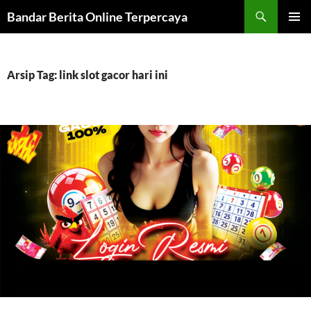
Langsung
Cari
Bandar Berita Online Terpercaya
ke
MENU
isi
UTAMA
Arsip Tag: link slot gacor hari ini