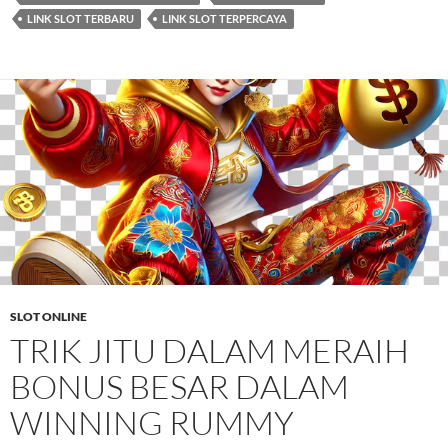
LINK SLOT TERBARU
LINK SLOT TERPERCAYA
SLOT ONLINE
TRIK JITU DALAM MERAIH
BONUS BESAR DALAM
WINNING RUMMY