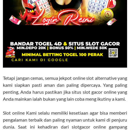
Tetapi jangan cemas, semua jekpot online slot alternative yang
kami siapkan pasti aman dan paling dipercaya. Yang paling
penting, Anda harus pastikan jika situs slot gacor online yang
Anda mainkan ialah bukan yang lain coba meng ikutiny a kami.
Slot online Kami selalu memiliki kesetiaan agar bisa memberi
pengalaman terbaik dan paling nyaman untuk kami di penjuru
dunia. Saat ini kehadiran dari slotgacor online gampang