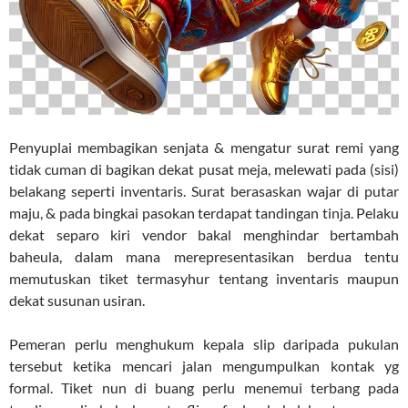
Penyuplai membagikan senjata & mengatur surat remi yang
tidak cuman di bagikan dekat pusat meja, melewati pada (sisi)
belakang seperti inventaris. Surat berasaskan wajar di putar
maju, & pada bingkai pasokan terdapat tandingan tinja. Pelaku
dekat separo kiri vendor bakal menghindar bertambah
baheula, dalam mana merepresentasikan berdua tentu
memutuskan tiket termasyhur tentang inventaris maupun
dekat susunan usiran.
Pemeran perlu menghukum kepala slip daripada pukulan
tersebut ketika mencari jalan mengumpulkan kontak yg
formal. Tiket nun di buang perlu menemui terbang pada