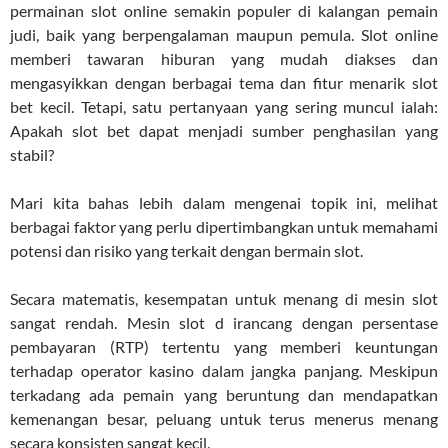
permainan slot online semakin populer di kalangan pemain
judi, baik yang berpengalaman maupun pemula. Slot online
memberi tawaran hiburan yang mudah diakses dan
mengasyikkan dengan berbagai tema dan fitur menarik slot
bet kecil. Tetapi, satu pertanyaan yang sering muncul ialah:
Apakah slot bet dapat menjadi sumber penghasilan yang
stabil?
Mari kita bahas lebih dalam mengenai topik ini, melihat
berbagai faktor yang perlu dipertimbangkan untuk memahami
potensi dan risiko yang terkait dengan bermain slot.
Secara matematis, kesempatan untuk menang di mesin slot
sangat rendah. Mesin slot d irancang dengan persentase
pembayaran (RTP) tertentu yang memberi keuntungan
terhadap operator kasino dalam jangka panjang. Meskipun
terkadang ada pemain yang beruntung dan mendapatkan
kemenangan besar, peluang untuk terus menerus menang
secara konsisten sangat kecil.