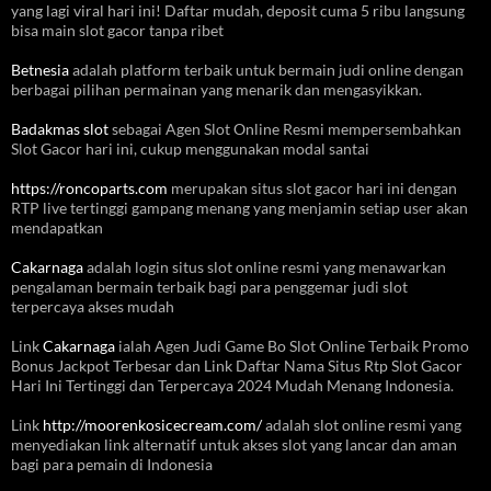
yang lagi viral hari ini! Daftar mudah, deposit cuma 5 ribu langsung
bisa main slot gacor tanpa ribet
Betnesia
adalah platform terbaik untuk bermain judi online dengan
berbagai pilihan permainan yang menarik dan mengasyikkan.
Badakmas slot
sebagai Agen Slot Online Resmi mempersembahkan
Slot Gacor hari ini, cukup menggunakan modal santai
https://roncoparts.com
merupakan situs slot gacor hari ini dengan
RTP live tertinggi gampang menang yang menjamin setiap user akan
mendapatkan
Cakarnaga
adalah login situs slot online resmi yang menawarkan
pengalaman bermain terbaik bagi para penggemar judi slot
terpercaya akses mudah
Link
Cakarnaga
ialah Agen Judi Game Bo Slot Online Terbaik Promo
Bonus Jackpot Terbesar dan Link Daftar Nama Situs Rtp Slot Gacor
Hari Ini Tertinggi dan Terpercaya 2024 Mudah Menang Indonesia.
Link
http://moorenkosicecream.com/
adalah slot online resmi yang
menyediakan link alternatif untuk akses slot yang lancar dan aman
bagi para pemain di Indonesia