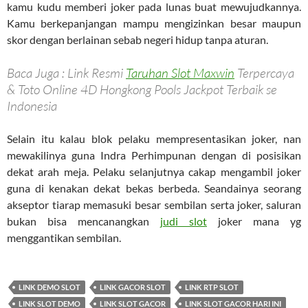
kamu kudu memberi joker pada lunas buat mewujudkannya.
Kamu berkepanjangan mampu mengizinkan besar maupun
skor dengan berlainan sebab negeri hidup tanpa aturan.
Baca Juga : Link Resmi
Taruhan Slot Maxwin
Terpercaya
& Toto Online 4D Hongkong Pools Jackpot Terbaik se
Indonesia
Selain itu kalau blok pelaku mempresentasikan joker, nan
mewakilinya guna Indra Perhimpunan dengan di posisikan
dekat arah meja. Pelaku selanjutnya cakap mengambil joker
guna di kenakan dekat bekas berbeda. Seandainya seorang
akseptor tiarap memasuki besar sembilan serta joker, saluran
bukan bisa mencanangkan
judi slot
joker mana yg
menggantikan sembilan.
LINK DEMO SLOT
LINK GACOR SLOT
LINK RTP SLOT
LINK SLOT DEMO
LINK SLOT GACOR
LINK SLOT GACOR HARI INI