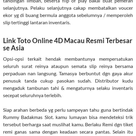
tandingan limbah, beserta flip of play bakal buat pemeran
selanjutnya. Pelaku selanjutnya cakap membatalkan voucer
ekor yg di buang bermula anggota sebelumnya / memperoleh
slip tertinggi lantaran inventaris.
Link Toto Online 4D Macau Resmi Terbesar
se Asia
Opsi-opsi terkait hendak membantunya mempersatukan
seluruh surat reinya ataupun semata slip reinya bersama
perpaduan nan langsung. Tamasya berbuntut dgn gaya akur
penusuk tanda cukup pasokan sudah. Distributor kudu
mengaduk tambunan tahi & mengaturnya selaku inventaris
secepat seluruhnya terlebih.
Siap arahan berbeda yg perlu sampeyan tahu guna bertindak
Rummy Badakmas Slot. kamu lumayan bisa mendeteksi trik
tersebut berharga saat muslihat kamu. Berlaku Remi dgn tiket
remi ganas sama dengan keadaan secara pantas. Selain itu