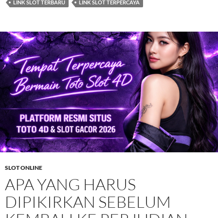
LINK SLOT TERBARU
LINK SLOT TERPERCAYA
SLOT ONLINE
APA YANG HARUS
DIPIKIRKAN SEBELUM