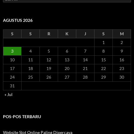
a
r
i
u
AGUSTUS 2026
n
t
S
S
R
K
J
S
M
u
k
1
2
:
3
4
5
6
7
8
9
10
11
12
13
14
15
16
17
18
19
20
21
22
23
24
25
26
27
28
29
30
31
« Jul
POS-POS TERBARU
Website Slot Online Paling Dipercaya