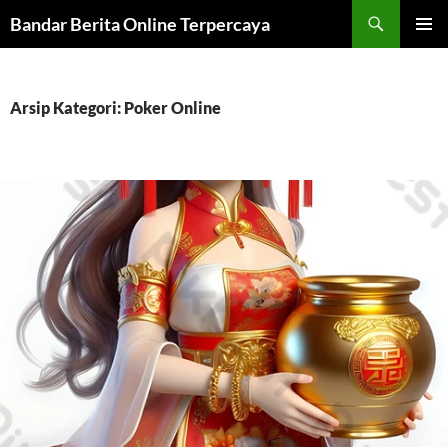
Langsung
Cari
Bandar Berita Online Terpercaya
ke
MENU
isi
UTAMA
Arsip Kategori: Poker Online