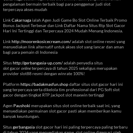
pengalaman bermain terbaik bagi para penggemar judi slot
terpercaya akses mudah
Link
Cakarnaga
ialah Agen Judi Game Bo Slot Online Terbaik Promo
Bonus Jackpot Terbesar dan Link Daftar Nama Situs Rtp Slot Gacor
Hari Ini Tertinggi dan Terpercaya 2024 Mudah Menang Indonesia.
Link
http://moorenkosicecream.com/
adalah slot online resmi yang
menyediakan link alternatif untuk akses slot yang lancar dan aman
bagi para pemain di Indonesia
Situs
http://gerbangasia-up.com/
adalah penyedia situs
slot
gacor
online
terpercaya di tahun 2025 sekaligus merupakan
provider slot88 resmi dengan winrate 100%!
Platform
https://badakmasfun.shop
daftar situs slot gacor hari ini
yang terpercaya serta dikelola tim professional dari PG Soft slot
gacor dengan tingkat RTP jackpot slot maxwin tertinggi
Agen
Paushoki
merupakan situs slot online terbaik saat ini, yang
menyediakan permainan slot gacor pasti akan memberikan kamu
banyak keuntungan.
Situs
gerbangasia
slot gacor hari ini paling terpercaya paling terbaru
di tahun 2024 yang menyediakan game slot online digemari oleh