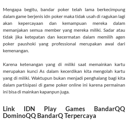
Mengapa begitu, bandar poker telah lama berkecimpung
dalam game berjenis idn poker maka tidak usah di ragukan lagi
akan kepercayaan dan kemampuan mereka dalam
memanjakan semua member yang mereka miliki. Sadar atau
tidak jika ketepatan dan kecermatan dalam memilih agen
poker paushoki yang professional merupakan awal dari
kemenangan.
Karena ketenangan yang di miliki saat memainkan kartu
merupakan kunci As dalam kecerdikan kita mengolah kartu
yang di miliki. Waktupun bukan menjadi penghalang bagi kita
dalam partisipasi di game poker online ini karena permainan
ini bisa di mainkan kapanpun juga.
Link IDN Play Games BandarQQ
DominoQQ BandarQ Terpercaya