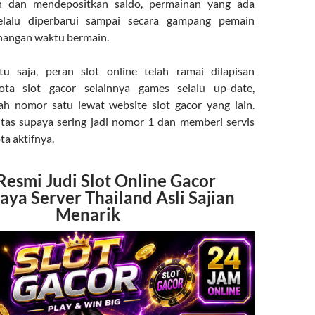
n dan mendepositkan saldo, permainan yang ada
selalu diperbarui sampai secara gampang pemain
angan waktu bermain.
u saja, peran slot online telah ramai dilapisan
ota slot gacor selainnya games selalu up-date,
ah nomor satu lewat website slot gacor yang lain.
litas supaya sering jadi nomor 1 dan memberi servis
ta aktifnya.
Resmi Judi Slot Online Gacor
aya Server Thailand Asli Sajian
Menarik