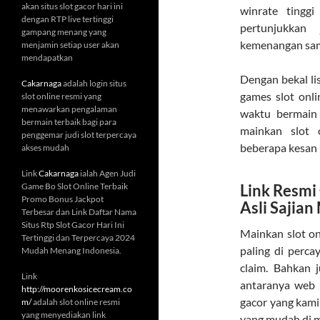
akan situs slot gacor hari ini
winrate tinggi
dengan RTP live tertinggi
pertunjukkan
gampang menang yang
kemenangan samp
menjamin setiap user akan
mendapatkan
Dengan bekal lis
Cakarnaga
adalah login situs
games slot onl
slot online resmi yang
menawarkan pengalaman
waktu bermain 
bermain terbaik bagi para
mainkan slot 
penggemar judi slot terpercaya
beberapa kesan 
akses mudah
Link
Cakarnaga
ialah Agen Judi
Game Bo Slot Online Terbaik
Link Resmi
Promo Bonus Jackpot
Asli Sajian
Terbesar dan Link Daftar Nama
Situs Rtp Slot Gacor Hari Ini
Mainkan slot on
Tertinggi dan Terpercaya 2024
paling di perc
Mudah Menang Indonesia.
claim. Bahkan j
Link
antaranya web s
http://moorenkosicecream.co
gacor yang kami
m/
adalah slot online resmi
yang menyediakan link
yang mudah di 