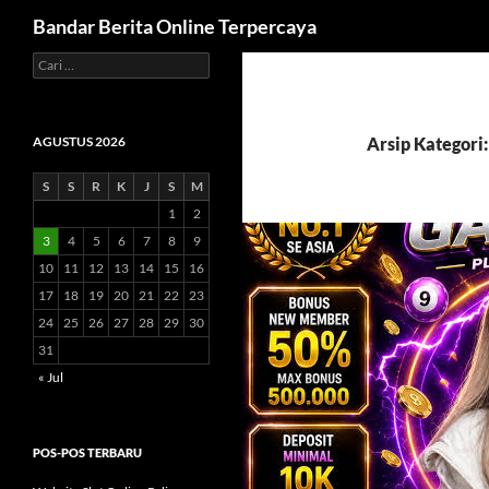
Cari
Bandar Berita Online Terpercaya
C
Langsung
a
ke
r
isi
i
u
AGUSTUS 2026
Arsip Kategori:
n
t
S
S
R
K
J
S
M
u
1
2
k
:
3
4
5
6
7
8
9
10
11
12
13
14
15
16
17
18
19
20
21
22
23
24
25
26
27
28
29
30
31
« Jul
POS-POS TERBARU