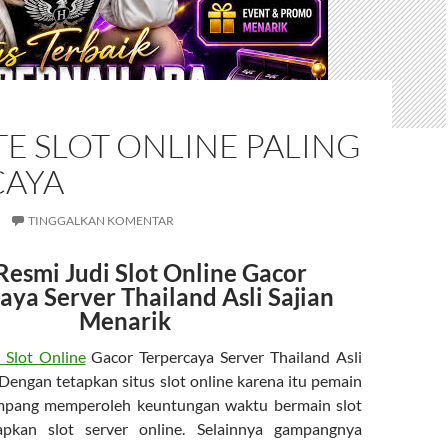
E SLOT ONLINE PALING
CAYA
TINGGALKAN KOMENTAR
Resmi Judi Slot Online Gacor
aya Server Thailand Asli Sajian
Menarik
 Slot Online
Gacor Terpercaya Server Thailand Asli
 Dengan tetapkan situs slot online karena itu pemain
mpang memperoleh keuntungan waktu bermain slot
apkan slot server online. Selainnya gampangnya