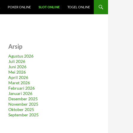
POKER ONLINE
SLOT ONLINE
TOGEL ONLINE
Arsip
Agustus 2026
Juli 2026
Juni 2026
Mei 2026
April 2026
Maret 2026
Februari 2026
Januari 2026
Desember 2025
November 2025
Oktober 2025
September 2025