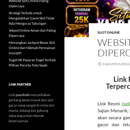
Website Slot Online Paling
Dipercaya
Strategi Terbaik untuk
Mengalahkan Game Slot Tidak
Ada Menguras Tabungan
Jekpot Online Aman dan Paling
SLOT ONLINE
Dipercaya
WEBSIT
Menangkan Jackpot Besar Slot
Online dan Nikmati Permainan
DIPER
Inovatif!
Togel HK Pasaran Togel Terbaik
3 AGUSTUS 2026
Pilihan Pecinta Toto Sejati
Link 
Terperc
LINK PARTNER
Link
paushoki
menyediakan
gerbang akses masuk dari slot
Link Resmi
Judi
gacor yang sangat di cintai slot
Sajian Menarik,
mania, datang dan gabung
sekarang untuk nikmati
akan secara ga
keseruannya
gacor dan tet