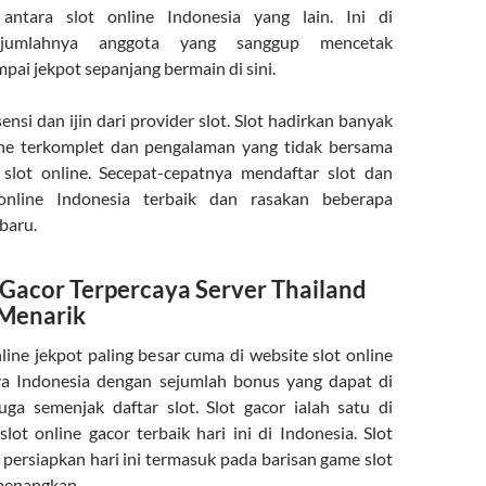
 antara slot online Indonesia yang lain. Ini di
 jumlahnya anggota yang sanggup mencetak
ai jekpot sepanjang bermain di sini.
ensi dan ijin dari provider slot. Slot hadirkan banyak
ine terkomplet dan pengalaman yang tidak bersama
slot online. Secepat-cepatnya mendaftar slot dan
online Indonesia terbaik dan rasakan beberapa
baru.
 Gacor Terpercaya Server Thailand
 Menarik
line jekpot paling besar cuma di website slot online
aya Indonesia dengan sejumlah bonus yang dapat di
uga semenjak daftar slot. Slot gacor ialah satu di
lot online gacor terbaik hari ini di Indonesia. Slot
 persiapkan hari ini termasuk pada barisan game slot
menangkan.