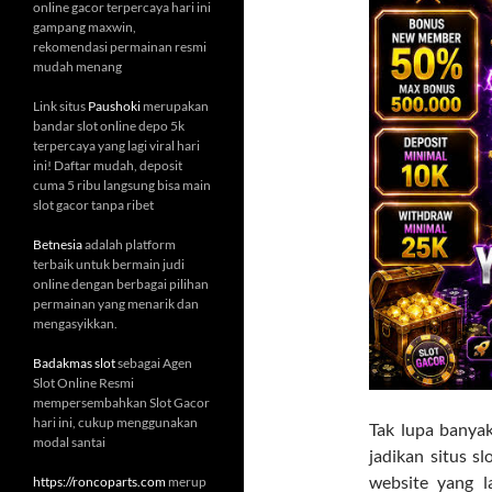
online gacor terpercaya hari ini
gampang maxwin,
rekomendasi permainan resmi
mudah menang
Link situs
Paushoki
merupakan
bandar slot online depo 5k
terpercaya yang lagi viral hari
ini! Daftar mudah, deposit
cuma 5 ribu langsung bisa main
slot gacor tanpa ribet
Betnesia
adalah platform
terbaik untuk bermain judi
online dengan berbagai pilihan
permainan yang menarik dan
mengasyikkan.
Badakmas slot
sebagai Agen
Slot Online Resmi
mempersembahkan Slot Gacor
hari ini, cukup menggunakan
Tak lupa banyak
modal santai
jadikan situs s
website yang l
https://roncoparts.com
merup