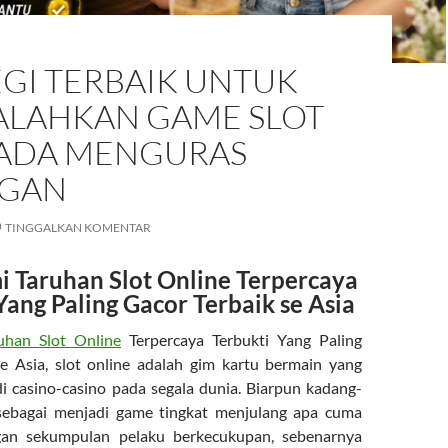
GI TERBAIK UNTUK
LAHKAN GAME SLOT
 ADA MENGURAS
GAN
TINGGALKAN KOMENTAR
i Taruhan Slot Online Terpercaya
Yang Paling Gacor Terbaik se Asia
uhan Slot Online
Terpercaya Terbukti Yang Paling
e Asia, slot online adalah gim kartu bermain yang
 di casino-casino pada segala dunia. Biarpun kadang-
 sebagai menjadi game tingkat menjulang apa cuma
gan sekumpulan pelaku berkecukupan, sebenarnya