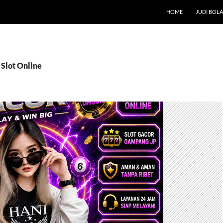
HOME
JUDI BOLA
 Slot Online