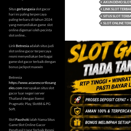
AKUN DEMO SLOT
Situs
gerbangasia
slot gacor
LINK SLOT TERBA
hari ini paling terpercaya
SITUS SLOT TERB
paling terbaru di tahun 2024
SLOT ONLINE TE
yang menyediakan game slot
online digemari oleh pecinta
slot online..
Link
Betnesia
adalah situs judi
slot online gacor terpercaya
resmi menyediakan berbagai
game slot gacor terbaik dengan
bonus jackpot maxwin
Betnesia
https://www.asianescortlosang
eles.com
merupakan situs slot
gacor luar negeri server
Thailand dengan lisensi
Pragmatic Play, Slot88 & PG
Soft.
Slot
Paushoki
ialah Nama Situs
Game Slot Online Gacor
Penghasil Uang Terbaik Resmi