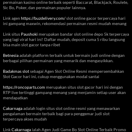
permainan kasino online terbaik seperti Baccarat, Blackjack, Roulete,
Sic Bo, Poker, dan permainan populer lainnya.
Link agen
https://buzdelivery.com/
slot online gacor terpercaya hari
ini gampang maxwin, rekomendasi permainan resmi mudah menang
Link situs
Paushoki
merupakan bandar slot online depo 5k terpercaya
yang lagi viral hari ini! Daftar mudah, deposit cuma 5 ribu langsung
bisa main slot gacor tanpa ribet
Betnesia
adalah platform terbaik untuk bermain judi online dengan
berbagai pilihan permainan yang menarik dan mengasyikkan.
Badakmas slot
sebagai Agen Slot Online Resmi mempersembahkan
Slot Gacor hari ini, cukup menggunakan modal santai
https://roncoparts.com
merupakan situs slot gacor hari ini dengan
RTP live tertinggi gampang menang yang menjamin setiap user akan
mendapatkan
Cakarnaga
adalah login situs slot online resmi yang menawarkan
pengalaman bermain terbaik bagi para penggemar judi slot
terpercaya akses mudah
Link
Cakarnaga
ialah Agen Judi Game Bo Slot Online Terbaik Promo