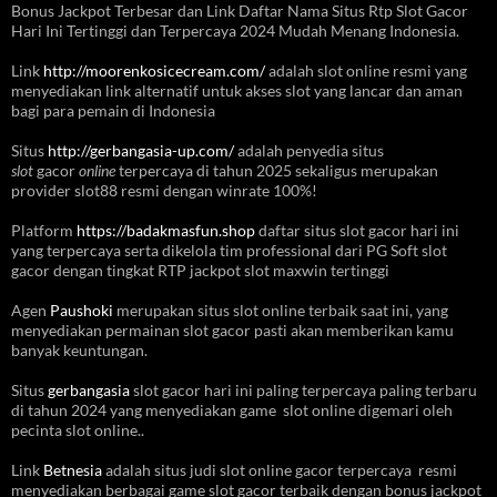
Bonus Jackpot Terbesar dan Link Daftar Nama Situs Rtp Slot Gacor
Hari Ini Tertinggi dan Terpercaya 2024 Mudah Menang Indonesia.
Link
http://moorenkosicecream.com/
adalah slot online resmi yang
menyediakan link alternatif untuk akses slot yang lancar dan aman
bagi para pemain di Indonesia
Situs
http://gerbangasia-up.com/
adalah penyedia situs
slot
gacor
online
terpercaya di tahun 2025 sekaligus merupakan
provider slot88 resmi dengan winrate 100%!
Platform
https://badakmasfun.shop
daftar situs slot gacor hari ini
yang terpercaya serta dikelola tim professional dari PG Soft slot
gacor dengan tingkat RTP jackpot slot maxwin tertinggi
Agen
Paushoki
merupakan situs slot online terbaik saat ini, yang
menyediakan permainan slot gacor pasti akan memberikan kamu
banyak keuntungan.
Situs
gerbangasia
slot gacor hari ini paling terpercaya paling terbaru
di tahun 2024 yang menyediakan game slot online digemari oleh
pecinta slot online..
Link
Betnesia
adalah situs judi slot online gacor terpercaya resmi
menyediakan berbagai game slot gacor terbaik dengan bonus jackpot