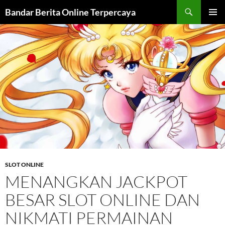
Langsung
Cari
Bandar Berita Online Terpercaya
ke
MENU
isi
UTAMA
SLOT ONLINE
MENANGKAN JACKPOT
BESAR SLOT ONLINE DAN
NIKMATI PERMAINAN