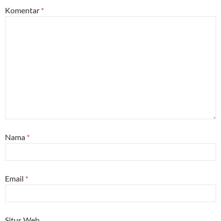
Komentar
*
Nama
*
Email
*
Situs Web