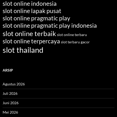
slot online indonesia
slot online lapak pusat
slot online pragmatic play
slot online pragmatic play indonesia
slot online terbaik
slot online terbaru
slot online terpercaya
slot terbaru gacor
slot thailand
ARSIP
Agustus 2026
Juli 2026
Juni 2026
Mei 2026