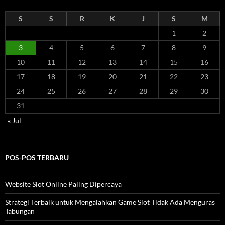
n
t
S
S
R
K
J
S
M
u
k
1
2
:
3
4
5
6
7
8
9
10
11
12
13
14
15
16
17
18
19
20
21
22
23
24
25
26
27
28
29
30
31
« Jul
POS-POS TERBARU
Website Slot Online Paling Dipercaya
Strategi Terbaik untuk Mengalahkan Game Slot Tidak Ada Menguras
Tabungan