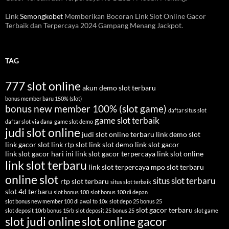
Link
Semongkobet
Memberikan Bocoran Link Slot Online Gacor
Terbaik dan Terpercaya 2024 Gampang Menang Jackpot.
TAG
777 slot online
akun demo slot terbaru
bonus member baru 150% (slot)
bonus new member 100% (slot game)
daftar situs slot
game slot terbaik
daftar slot via dana
game slot demo
judi slot online
judi slot online terbaru
link demo slot
link gacor slot
link rtp slot
link slot demo
link slot gacor
link slot gacor hari ini
link slot gacor terpercaya
link slot online
link slot terbaru
link slot terpercaya
mpo slot terbaru
online slot
situs slot terbaru
rtp slot terbaru
situs slot terbaik
slot 4d terbaru
slot bonus 100
slot bonus 100 di depan
slot bonus new member 100 di awal to 10x
slot depo 25 bonus 25
slot gacor terbaru
slot deposit 10rb bonus 15rb
slot deposit 25 bonus 25
slot game
slot judi online
slot online gacor