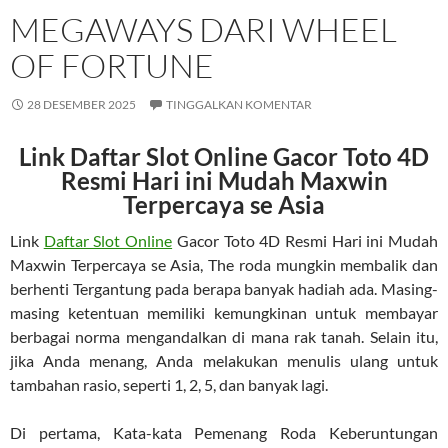
MEGAWAYS DARI WHEEL
OF FORTUNE
28 DESEMBER 2025
TINGGALKAN KOMENTAR
Link Daftar Slot Online Gacor Toto 4D
Resmi Hari ini Mudah Maxwin
Terpercaya se Asia
Link
Daftar Slot Online
Gacor Toto 4D Resmi Hari ini Mudah
Maxwin Terpercaya se Asia, The roda mungkin membalik dan
berhenti Tergantung pada berapa banyak hadiah ada. Masing-
masing ketentuan memiliki kemungkinan untuk membayar
berbagai norma mengandalkan di mana rak tanah. Selain itu,
jika Anda menang, Anda melakukan menulis ulang untuk
tambahan rasio, seperti 1, 2, 5, dan banyak lagi.
Di pertama, Kata-kata Pemenang Roda Keberuntungan