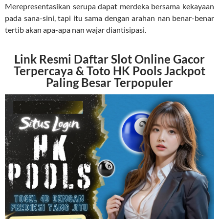
Merepresentasikan serupa dapat merdeka bersama kekayaan
pada sana-sini, tapi itu sama dengan arahan nan benar-benar
tertib akan apa-apa nan wajar diantisipasi.
Link Resmi Daftar Slot Online Gacor
Terpercaya & Toto HK Pools Jackpot
Paling Besar Terpopuler