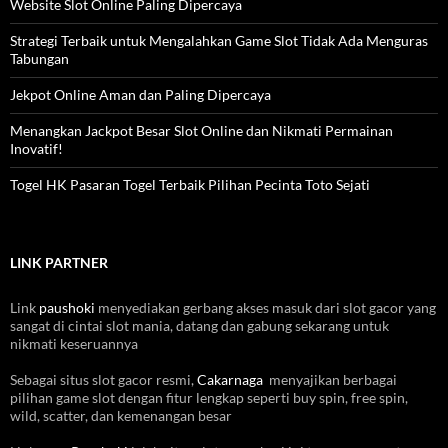
Website Slot Online Paling Dipercaya
Strategi Terbaik untuk Mengalahkan Game Slot Tidak Ada Menguras
Tabungan
Jekpot Online Aman dan Paling Dipercaya
Menangkan Jackpot Besar Slot Online dan Nikmati Permainan
Inovatif!
Togel HK Pasaran Togel Terbaik Pilihan Pecinta Toto Sejati
LINK PARTNER
Link
paushoki
menyediakan gerbang akses masuk dari slot gacor yang
sangat di cintai slot mania, datang dan gabung sekarang untuk
nikmati keseruannya
Sebagai situs slot gacor resmi,
Cakarnaga
menyajikan berbagai
pilihan game slot dengan fitur lengkap seperti buy spin, free spin,
wild, scatter, dan kemenangan besar