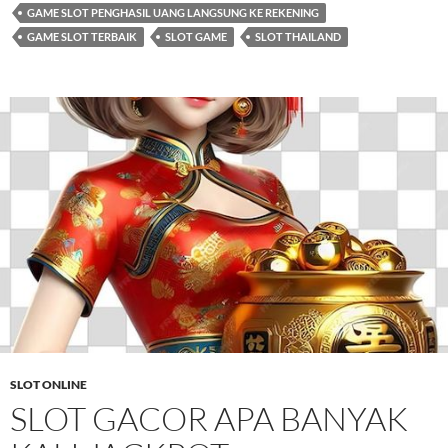
GAME SLOT PENGHASIL UANG LANGSUNG KE REKENING
GAME SLOT TERBAIK
SLOT GAME
SLOT THAILAND
SLOT ONLINE
SLOT GACOR APA BANYAK