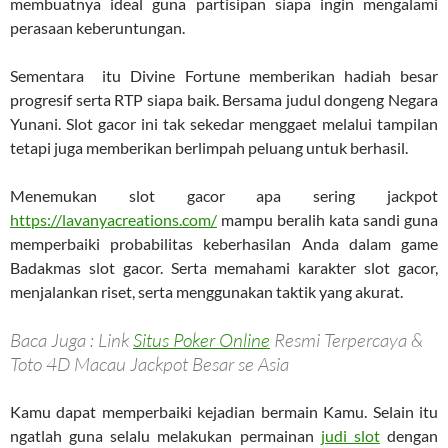
membuatnya ideal guna partisipan siapa ingin mengalami
perasaan keberuntungan.
Sementara itu Divine Fortune memberikan hadiah besar
progresif serta RTP siapa baik. Bersama judul dongeng Negara
Yunani. Slot gacor ini tak sekedar menggaet melalui tampilan
tetapi juga memberikan berlimpah peluang untuk berhasil.
Menemukan slot gacor apa sering jackpot
https://lavanyacreations.com/
mampu beralih kata sandi guna
memperbaiki probabilitas keberhasilan Anda dalam game
Badakmas slot gacor. Serta memahami karakter slot gacor,
menjalankan riset, serta menggunakan taktik yang akurat.
Baca Juga : Link
Situs Poker Online
Resmi Terpercaya &
Toto 4D Macau Jackpot Besar se Asia
Kamu dapat memperbaiki kejadian bermain Kamu. Selain itu
ngatlah guna selalu melakukan permainan
judi slot
dengan