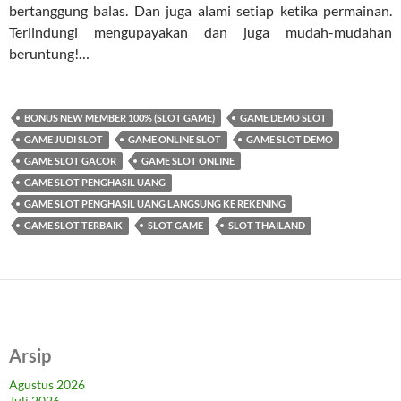
bertanggung balas. Dan juga alami setiap ketika permainan.
Terlindungi mengupayakan dan juga mudah-mudahan
beruntung!…
BONUS NEW MEMBER 100% (SLOT GAME)
GAME DEMO SLOT
GAME JUDI SLOT
GAME ONLINE SLOT
GAME SLOT DEMO
GAME SLOT GACOR
GAME SLOT ONLINE
GAME SLOT PENGHASIL UANG
GAME SLOT PENGHASIL UANG LANGSUNG KE REKENING
GAME SLOT TERBAIK
SLOT GAME
SLOT THAILAND
Arsip
Agustus 2026
Juli 2026