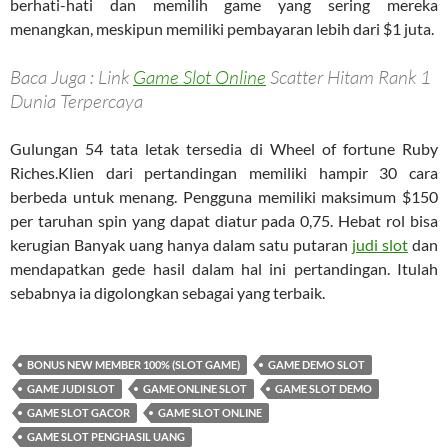
berhati-hati dan memilih game yang sering mereka
menangkan, meskipun memiliki pembayaran lebih dari $1 juta.
Baca Juga : Link
Game Slot Online
Scatter Hitam Rank 1
Dunia Terpercaya
Gulungan 54 tata letak tersedia di Wheel of fortune Ruby
Riches.Klien dari pertandingan memiliki hampir 30 cara
berbeda untuk menang. Pengguna memiliki maksimum $150
per taruhan spin yang dapat diatur pada 0,75. Hebat rol bisa
kerugian Banyak uang hanya dalam satu putaran
judi slot
dan
mendapatkan gede hasil dalam hal ini pertandingan. Itulah
sebabnya ia digolongkan sebagai yang terbaik.
BONUS NEW MEMBER 100% (SLOT GAME)
GAME DEMO SLOT
GAME JUDI SLOT
GAME ONLINE SLOT
GAME SLOT DEMO
GAME SLOT GACOR
GAME SLOT ONLINE
GAME SLOT PENGHASIL UANG