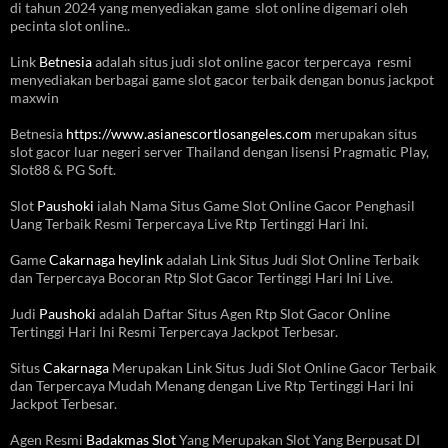
di tahun 2024 yang menyediakan game slot online digemari oleh
pecinta slot online..
Link
Betnesia
adalah situs judi slot online gacor terpercaya resmi
menyediakan berbagai game slot gacor terbaik dengan bonus jackpot
maxwin
Betnesia
https://www.asianescortlosangeles.com
merupakan situs
slot gacor luar negeri server Thailand dengan lisensi Pragmatic Play,
Slot88 & PG Soft.
Slot
Paushoki
ialah Nama Situs Game Slot Online Gacor Penghasil
Uang Terbaik Resmi Terpercaya Live Rtp Tertinggi Hari Ini.
Game
Cakarnaga heylink
adalah Link Situs Judi Slot Online Terbaik
dan Terpercaya Bocoran Rtp Slot Gacor Tertinggi Hari Ini Live.
Judi
Paushoki
adalah Daftar Situs Agen Rtp Slot Gacor Online
Tertinggi Hari Ini Resmi Terpercaya Jackpot Terbesar.
Situs
Cakarnaga
Merupakan Link Situs Judi Slot Online Gacor Terbaik
dan Terpercaya Mudah Menang dengan Live Rtp Tertinggi Hari Ini
Jackpot Terbesar.
Agen Resmi
Badakmas Slot
Yang Merupakan Slot Yang Berpusat DI