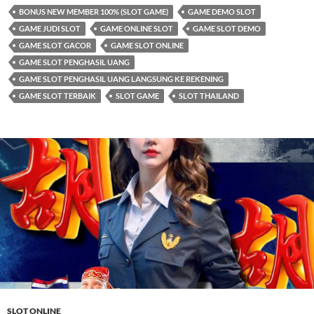
BONUS NEW MEMBER 100% (SLOT GAME)
GAME DEMO SLOT
GAME JUDI SLOT
GAME ONLINE SLOT
GAME SLOT DEMO
GAME SLOT GACOR
GAME SLOT ONLINE
GAME SLOT PENGHASIL UANG
GAME SLOT PENGHASIL UANG LANGSUNG KE REKENING
GAME SLOT TERBAIK
SLOT GAME
SLOT THAILAND
SLOT ONLINE