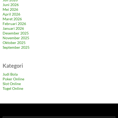
Juni 2026
Mei 2026
April 2026
Maret 2026
Februari 2026
Januari 2026
Desember 2025
November 2025
Oktober 2025
September 2025
Kategori
Judi Bola
Poker Online
Slot Online
Togel Online