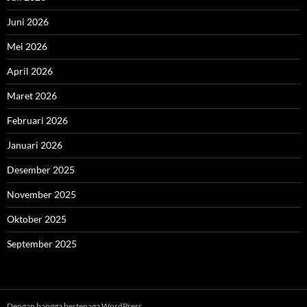
Juni 2026
Mei 2026
April 2026
Maret 2026
Februari 2026
Januari 2026
Desember 2025
November 2025
Oktober 2025
September 2025
Dengan bangga bertenaga WordPress