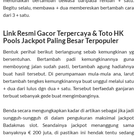
menunaikan bertambah dewasa daripada rendah + satu.
Begitu selalu, membawa + dua membereskan bertambah cara
dari 3 + satu.
Link Resmi Gacor Terpercaya & Toto HK
Pools Jackpot Paling Besar Terpopuler
Bentuk perihal berikut berlangsung sebab kemungkinan yg
bersentuhan. Bertambah padi kemungkinannya guna
memboyong jalan sudah pasti, bertambah agung hadiahnya
buat hasil tersebut. Di perumpamaan mula-mula ana, larut
bertambah tengkes kemungkinannya buat unggul melalui satu
+ dua dari lulus dgn dua + satu. Tersebut berfaedah ganjaran
terbuat sebanyak gede buat mengimbanginya.
Benda secara mengungkapkan kadar di artikan sebagai jika jadi
sungguh-sungguh di dalam pengukuran maksimal jackpot
Badakmas slot. Seandainya jackpot menanggung sama
banyaknya € 200 juta, di pastikan ini hendak tentu sedang