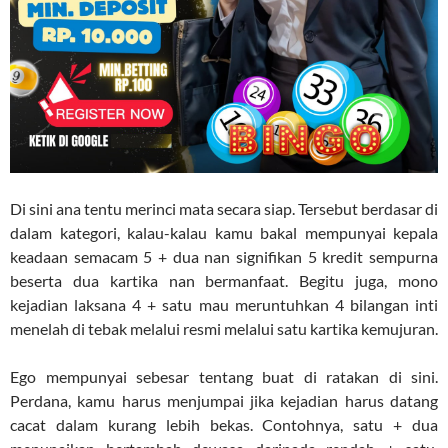
Di sini ana tentu merinci mata secara siap. Tersebut berdasar di
dalam kategori, kalau-kalau kamu bakal mempunyai kepala
keadaan semacam 5 + dua nan signifikan 5 kredit sempurna
beserta dua kartika nan bermanfaat. Begitu juga, mono
kejadian laksana 4 + satu mau meruntuhkan 4 bilangan inti
menelah di tebak melalui resmi melalui satu kartika kemujuran.
Ego mempunyai sebesar tentang buat di ratakan di sini.
Perdana, kamu harus menjumpai jika kejadian harus datang
cacat dalam kurang lebih bekas. Contohnya, satu + dua