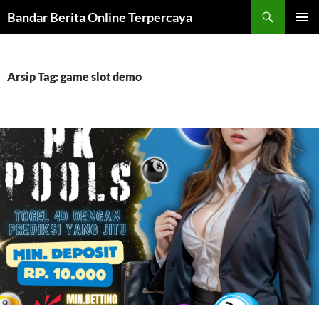
Langsung
Cari
Bandar Berita Online Terpercaya
ke
MENU
isi
UTAMA
Arsip Tag: game slot demo