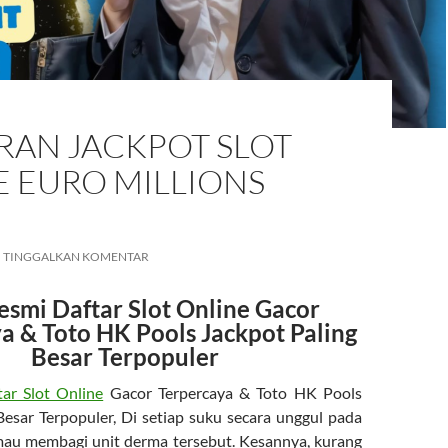
RAN JACKPOT SLOT
E EURO MILLIONS
TINGGALKAN KOMENTAR
esmi Daftar Slot Online Gacor
a & Toto HK Pools Jackpot Paling
Besar Terpopuler
tar Slot Online
Gacor Terpercaya & Toto HK Pools
Besar Terpopuler, Di setiap suku secara unggul pada
mau membagi unit derma tersebut. Kesannya, kurang