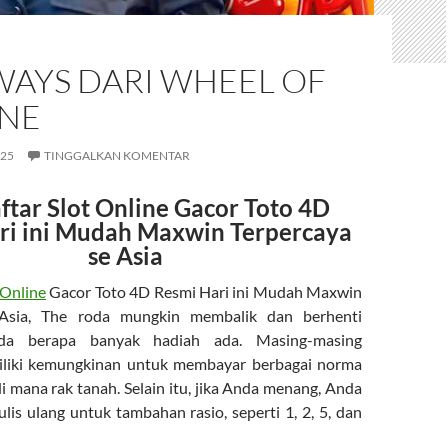
AYS DARI WHEEL OF
NE
025
TINGGALKAN KOMENTAR
ftar Slot Online Gacor Toto 4D
ri ini Mudah Maxwin Terpercaya
se Asia
 Online
Gacor Toto 4D Resmi Hari ini Mudah Maxwin
 Asia, The roda mungkin membalik dan berhenti
ada berapa banyak hadiah ada. Masing-masing
liki kemungkinan untuk membayar berbagai norma
 mana rak tanah. Selain itu, jika Anda menang, Anda
is ulang untuk tambahan rasio, seperti 1, 2, 5, dan