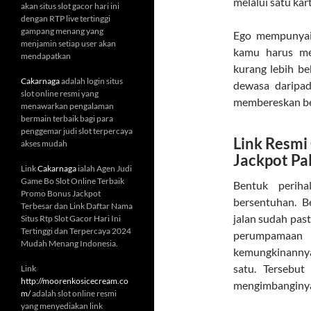
melalui satu kar
akan situs slot gacor hari ini
dengan RTP live tertinggi
gampang menang yang
Ego mempunyai 
menjamin setiap user akan
kamu harus me
mendapatkan
kurang lebih b
Cakarnaga
adalah login situs
dewasa daripa
slot online resmi yang
membereskan ber
menawarkan pengalaman
bermain terbaik bagi para
penggemar judi slot terpercaya
Link Resmi
akses mudah
Jackpot Pa
Link
Cakarnaga
ialah Agen Judi
Game Bo Slot Online Terbaik
Bentuk perih
Promo Bonus Jackpot
bersentuhan. 
Terbesar dan Link Daftar Nama
jalan sudah past
Situs Rtp Slot Gacor Hari Ini
Tertinggi dan Terpercaya 2024
perumpamaan
Mudah Menang Indonesia.
kemungkinannya 
satu. Tersebut
Link
http://moorenkosicecream.co
mengimbanginy
m/
adalah slot online resmi
yang menyediakan link