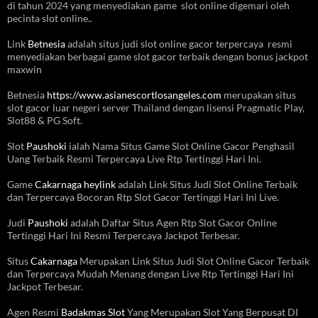
di tahun 2024 yang menyediakan game slot online digemari oleh
pecinta slot online..
Link
Betnesia
adalah situs judi slot online gacor terpercaya resmi
menyediakan berbagai game slot gacor terbaik dengan bonus jackpot
maxwin
Betnesia
https://www.asianescortlosangeles.com
merupakan situs
slot gacor luar negeri server Thailand dengan lisensi Pragmatic Play,
Slot88 & PG Soft.
Slot
Paushoki
ialah Nama Situs Game Slot Online Gacor Penghasil
Uang Terbaik Resmi Terpercaya Live Rtp Tertinggi Hari Ini.
Game
Cakarnaga heylink
adalah Link Situs Judi Slot Online Terbaik
dan Terpercaya Bocoran Rtp Slot Gacor Tertinggi Hari Ini Live.
Judi
Paushoki
adalah Daftar Situs Agen Rtp Slot Gacor Online
Tertinggi Hari Ini Resmi Terpercaya Jackpot Terbesar.
Situs
Cakarnaga
Merupakan Link Situs Judi Slot Online Gacor Terbaik
dan Terpercaya Mudah Menang dengan Live Rtp Tertinggi Hari Ini
Jackpot Terbesar.
Agen Resmi
Badakmas Slot
Yang Merupakan Slot Yang Berpusat DI