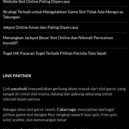
Website Slot Online Paling Dipercaya
Strategi Terbaik untuk Mengalahkan Game Slot Tidak Ada Menguras
Tabungan
Jekpot Online Aman dan Paling Dipercaya
Menangkan Jackpot Besar Slot Online dan Nikmati Permainan
Inovatif!
Togel HK Pasaran Togel Terbaik Pilihan Pecinta Toto Sejati
LINK PARTNER
Link
paushoki
menyediakan gerbang akses masuk dari slot gacor yang
sangat di cintai slot mania, datang dan gabung sekarang untuk
nikmati keseruannya
Sebagai situs slot gacor resmi,
Cakarnaga
menyajikan berbagai
pilihan game slot dengan fitur lengkap seperti buy spin, free spin,
wild, scatter, dan kemenangan besar