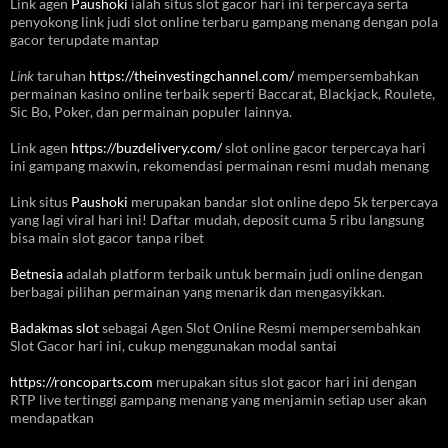
Link agen
Paushoki
ialah situs slot gacor hari ini terpercaya serta
penyokong link judi slot online terbaru gampang menang dengan pola
gacor terupdate mantap
Link
taruhan
https://theinvestingchannel.com/
mempersembahkan
permainan kasino online terbaik seperti Baccarat, Blackjack, Roulete,
Sic Bo, Poker, dan permainan populer lainnya.
Link agen
https://buzdelivery.com/
slot online gacor terpercaya hari
ini gampang maxwin, rekomendasi permainan resmi mudah menang
Link situs
Paushoki
merupakan bandar slot online depo 5k terpercaya
yang lagi viral hari ini! Daftar mudah, deposit cuma 5 ribu langsung
bisa main slot gacor tanpa ribet
Betnesia
adalah platform terbaik untuk bermain judi online dengan
berbagai pilihan permainan yang menarik dan mengasyikkan.
Badakmas slot
sebagai Agen Slot Online Resmi mempersembahkan
Slot Gacor hari ini, cukup menggunakan modal santai
https://roncoparts.com
merupakan situs slot gacor hari ini dengan
RTP live tertinggi gampang menang yang menjamin setiap user akan
mendapatkan