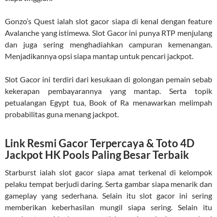
Gonzo’s Quest ialah slot gacor siapa di kenal dengan feature
Avalanche yang istimewa. Slot Gacor ini punya RTP menjulang
dan juga sering menghadiahkan campuran kemenangan.
Menjadikannya opsi siapa mantap untuk pencari jackpot.
Slot Gacor ini terdiri dari kesukaan di golongan pemain sebab
kekerapan pembayarannya yang mantap. Serta topik
petualangan Egypt tua, Book of Ra menawarkan melimpah
probabilitas guna menang jackpot.
Link Resmi Gacor Terpercaya & Toto 4D
Jackpot HK Pools Paling Besar Terbaik
Starburst ialah slot gacor siapa amat terkenal di kelompok
pelaku tempat berjudi daring. Serta gambar siapa menarik dan
gameplay yang sederhana. Selain itu slot gacor ini sering
memberikan keberhasilan mungil siapa sering. Selain itu