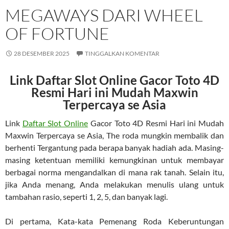
MEGAWAYS DARI WHEEL
OF FORTUNE
28 DESEMBER 2025
TINGGALKAN KOMENTAR
Link Daftar Slot Online Gacor Toto 4D
Resmi Hari ini Mudah Maxwin
Terpercaya se Asia
Link
Daftar Slot Online
Gacor Toto 4D Resmi Hari ini Mudah
Maxwin Terpercaya se Asia, The roda mungkin membalik dan
berhenti Tergantung pada berapa banyak hadiah ada. Masing-
masing ketentuan memiliki kemungkinan untuk membayar
berbagai norma mengandalkan di mana rak tanah. Selain itu,
jika Anda menang, Anda melakukan menulis ulang untuk
tambahan rasio, seperti 1, 2, 5, dan banyak lagi.
Di pertama, Kata-kata Pemenang Roda Keberuntungan