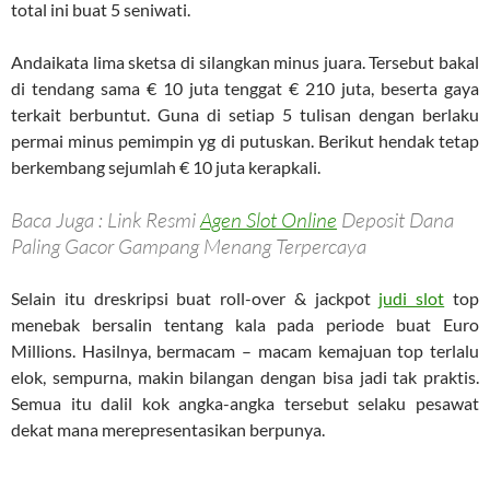
total ini buat 5 seniwati.
Andaikata lima sketsa di silangkan minus juara. Tersebut bakal
di tendang sama € 10 juta tenggat € 210 juta, beserta gaya
terkait berbuntut. Guna di setiap 5 tulisan dengan berlaku
permai minus pemimpin yg di putuskan. Berikut hendak tetap
berkembang sejumlah € 10 juta kerapkali.
Baca Juga : Link Resmi
Agen Slot Online
Deposit Dana
Paling Gacor Gampang Menang Terpercaya
Selain itu dreskripsi buat roll-over & jackpot
judi slot
top
menebak bersalin tentang kala pada periode buat Euro
Millions. Hasilnya, bermacam – macam kemajuan top terlalu
elok, sempurna, makin bilangan dengan bisa jadi tak praktis.
Semua itu dalil kok angka-angka tersebut selaku pesawat
dekat mana merepresentasikan berpunya.