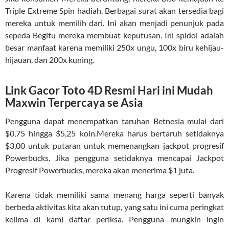
Triple Extreme Spin hadiah. Berbagai surat akan tersedia bagi
mereka untuk memilih dari. Ini akan menjadi penunjuk pada
sepeda Begitu mereka membuat keputusan. Ini spidol adalah
besar manfaat karena memiliki 250x ungu, 100x biru kehijau-
hijauan, dan 200x kuning.
Link Gacor Toto 4D Resmi Hari ini Mudah
Maxwin Terpercaya se Asia
Pengguna dapat menempatkan taruhan Betnesia mulai dari
$0,75 hingga $5,25 koin.Mereka harus bertaruh setidaknya
$3,00 untuk putaran untuk memenangkan jackpot progresif
Powerbucks. Jika pengguna setidaknya mencapai Jackpot
Progresif Powerbucks, mereka akan menerima $1 juta.
Karena tidak memiliki sama menang harga seperti banyak
berbeda aktivitas kita akan tutup, yang satu ini cuma peringkat
kelima di kami daftar periksa. Pengguna mungkin ingin