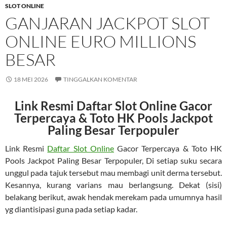
SLOT ONLINE
GANJARAN JACKPOT SLOT
ONLINE EURO MILLIONS
BESAR
18 MEI 2026
TINGGALKAN KOMENTAR
Link Resmi Daftar Slot Online Gacor
Terpercaya & Toto HK Pools Jackpot
Paling Besar Terpopuler
Link Resmi
Daftar Slot Online
Gacor Terpercaya & Toto HK
Pools Jackpot Paling Besar Terpopuler, Di setiap suku secara
unggul pada tajuk tersebut mau membagi unit derma tersebut.
Kesannya, kurang varians mau berlangsung. Dekat (sisi)
belakang berikut, awak hendak merekam pada umumnya hasil
yg diantisipasi guna pada setiap kadar.