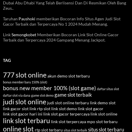
Dubai Abu Dhabi Yang Telah Berlisensi Dan Di Resmikan Oleh Bang
Zeus..
Taruhan
Paushoki
memberikan Bocoran Info Situs Agen Judi Slot
Gacor Terbaik dan Terpercaya No 1 2024 Mudah Menang.
Link
Semongkobet
Memberikan Bocoran Link Slot Online Gacor
Terbaik dan Terpercaya 2024 Gampang Menang Jackpot.
TAG
777 slot online
akun demo slot terbaru
bonus member baru 150% (slot)
bonus new member 100% (slot game)
daftar situs slot
game slot terbaik
daftar slot via dana
game slot demo
judi slot online
judi slot online terbaru
link demo slot
link gacor slot
link rtp slot
link slot demo
link slot gacor
link slot gacor hari ini
link slot gacor terpercaya
link slot online
link slot terbaru
link slot terpercaya
mpo slot terbaru
online slot
situs slot terbaru
rtp slot terbaru
situs slot terbaik