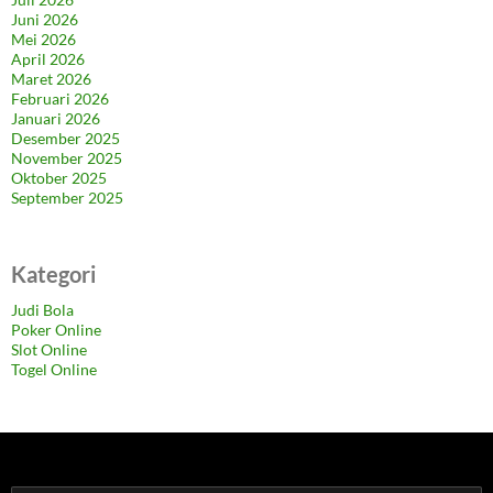
Juni 2026
Mei 2026
April 2026
Maret 2026
Februari 2026
Januari 2026
Desember 2025
November 2025
Oktober 2025
September 2025
Kategori
Judi Bola
Poker Online
Slot Online
Togel Online