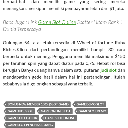
berhati-hati dan memilih game yang sering mereka
menangkan, meskipun memiliki pembayaran lebih dari $1 juta.
Baca Juga : Link
Game Slot Online
Scatter Hitam Rank 1
Dunia Terpercaya
Gulungan 54 tata letak tersedia di Wheel of fortune Ruby
Riches.Klien dari pertandingan memiliki hampir 30 cara
berbeda untuk menang. Pengguna memiliki maksimum $150
per taruhan spin yang dapat diatur pada 0,75. Hebat rol bisa
kerugian Banyak uang hanya dalam satu putaran
judi slot
dan
mendapatkan gede hasil dalam hal ini pertandingan. Itulah
sebabnya ia digolongkan sebagai yang terbaik.
BONUS NEW MEMBER 100% (SLOT GAME)
GAME DEMO SLOT
GAME JUDI SLOT
GAME ONLINE SLOT
GAME SLOT DEMO
GAME SLOT GACOR
GAME SLOT ONLINE
GAME SLOT PENGHASIL UANG