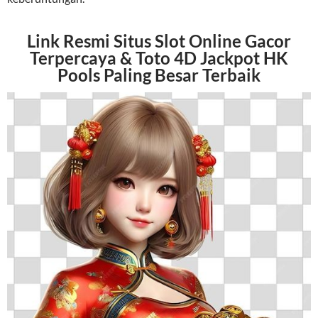
Link Resmi Situs Slot Online Gacor
Terpercaya & Toto 4D Jackpot HK
Pools Paling Besar Terbaik