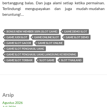
bertanggung balas. Dan juga alami setiap ketika permainan.
Terlindungi mengupayakan dan juga mudah-mudahan
beruntung!…
BONUS NEW MEMBER 100% (SLOT GAME)
GAME DEMO SLOT
GAME JUDI SLOT
GAME ONLINE SLOT
GAME SLOT DEMO
GAME SLOT GACOR
GAME SLOT ONLINE
GAME SLOT PENGHASIL UANG
GAME SLOT PENGHASIL UANG LANGSUNG KE REKENING
GAME SLOT TERBAIK
SLOT GAME
SLOT THAILAND
Arsip
Agustus 2026
Juli 2026