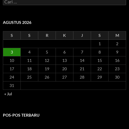
C
a
r
i
u
AGUSTUS 2026
n
t
S
S
R
K
J
S
M
u
k
1
2
:
3
4
5
6
7
8
9
10
11
12
13
14
15
16
17
18
19
20
21
22
23
24
25
26
27
28
29
30
31
« Jul
POS-POS TERBARU