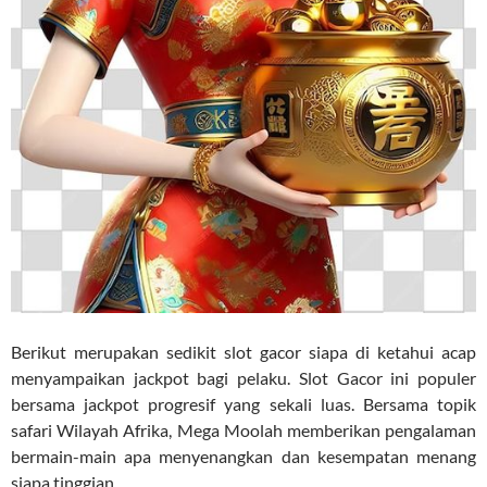
Berikut merupakan sedikit slot gacor siapa di ketahui acap
menyampaikan jackpot bagi pelaku. Slot Gacor ini populer
bersama jackpot progresif yang sekali luas. Bersama topik
safari Wilayah Afrika, Mega Moolah memberikan pengalaman
bermain-main apa menyenangkan dan kesempatan menang
siapa tinggian.