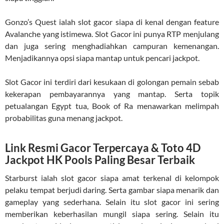
Gonzo’s Quest ialah slot gacor siapa di kenal dengan feature
Avalanche yang istimewa. Slot Gacor ini punya RTP menjulang
dan juga sering menghadiahkan campuran kemenangan.
Menjadikannya opsi siapa mantap untuk pencari jackpot.
Slot Gacor ini terdiri dari kesukaan di golongan pemain sebab
kekerapan pembayarannya yang mantap. Serta topik
petualangan Egypt tua, Book of Ra menawarkan melimpah
probabilitas guna menang jackpot.
Link Resmi Gacor Terpercaya & Toto 4D
Jackpot HK Pools Paling Besar Terbaik
Starburst ialah slot gacor siapa amat terkenal di kelompok
pelaku tempat berjudi daring. Serta gambar siapa menarik dan
gameplay yang sederhana. Selain itu slot gacor ini sering
memberikan keberhasilan mungil siapa sering. Selain itu