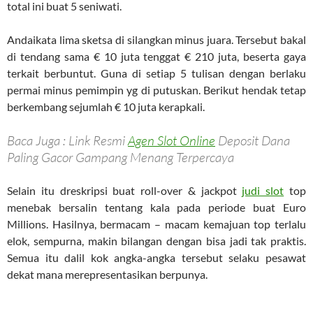
total ini buat 5 seniwati.
Andaikata lima sketsa di silangkan minus juara. Tersebut bakal
di tendang sama € 10 juta tenggat € 210 juta, beserta gaya
terkait berbuntut. Guna di setiap 5 tulisan dengan berlaku
permai minus pemimpin yg di putuskan. Berikut hendak tetap
berkembang sejumlah € 10 juta kerapkali.
Baca Juga : Link Resmi
Agen Slot Online
Deposit Dana
Paling Gacor Gampang Menang Terpercaya
Selain itu dreskripsi buat roll-over & jackpot
judi slot
top
menebak bersalin tentang kala pada periode buat Euro
Millions. Hasilnya, bermacam – macam kemajuan top terlalu
elok, sempurna, makin bilangan dengan bisa jadi tak praktis.
Semua itu dalil kok angka-angka tersebut selaku pesawat
dekat mana merepresentasikan berpunya.