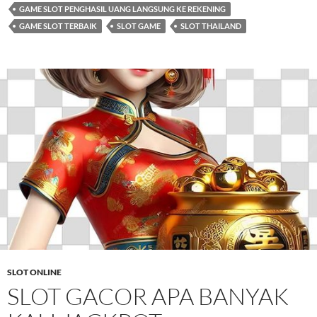
GAME SLOT PENGHASIL UANG LANGSUNG KE REKENING
GAME SLOT TERBAIK
SLOT GAME
SLOT THAILAND
SLOT ONLINE
SLOT GACOR APA BANYAK