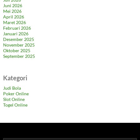
Juni 2026
Mei 2026
April 2026
Maret 2026
Februari 2026
Januari 2026
Desember 2025
November 2025
Oktober 2025
September 2025
Kategori
Judi Bola
Poker Online
Slot Online
Togel Online