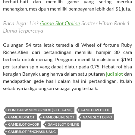
berhati-hati dan memilih game yang sering mereka
menangkan, meskipun memiliki pembayaran lebih dari $1 juta.
Baca Juga : Link
Game Slot Online
Scatter Hitam Rank 1
Dunia Terpercaya
Gulungan 54 tata letak tersedia di Wheel of fortune Ruby
Riches.Klien dari pertandingan memiliki hampir 30 cara
berbeda untuk menang. Pengguna memiliki maksimum $150
per taruhan spin yang dapat diatur pada 0,75. Hebat rol bisa
kerugian Banyak uang hanya dalam satu putaran
judi slot
dan
mendapatkan gede hasil dalam hal ini pertandingan. Itulah
sebabnya ia digolongkan sebagai yang terbaik.
BONUS NEW MEMBER 100% (SLOT GAME)
GAME DEMO SLOT
GAME JUDI SLOT
GAME ONLINE SLOT
GAME SLOT DEMO
GAME SLOT GACOR
GAME SLOT ONLINE
GAME SLOT PENGHASIL UANG