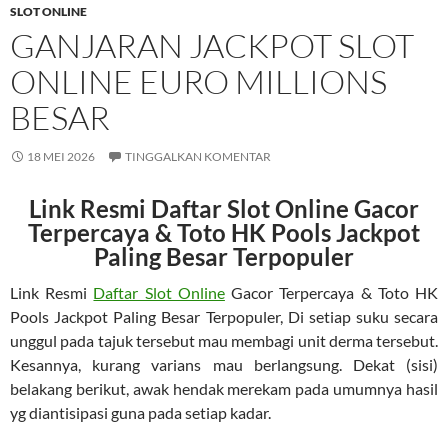
SLOT ONLINE
GANJARAN JACKPOT SLOT
ONLINE EURO MILLIONS
BESAR
18 MEI 2026
TINGGALKAN KOMENTAR
Link Resmi Daftar Slot Online Gacor
Terpercaya & Toto HK Pools Jackpot
Paling Besar Terpopuler
Link Resmi
Daftar Slot Online
Gacor Terpercaya & Toto HK
Pools Jackpot Paling Besar Terpopuler, Di setiap suku secara
unggul pada tajuk tersebut mau membagi unit derma tersebut.
Kesannya, kurang varians mau berlangsung. Dekat (sisi)
belakang berikut, awak hendak merekam pada umumnya hasil
yg diantisipasi guna pada setiap kadar.