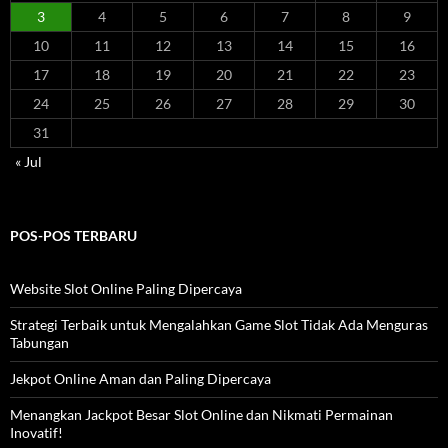
:
3
4
5
6
7
8
9
10
11
12
13
14
15
16
17
18
19
20
21
22
23
24
25
26
27
28
29
30
31
« Jul
POS-POS TERBARU
Website Slot Online Paling Dipercaya
Strategi Terbaik untuk Mengalahkan Game Slot Tidak Ada Menguras
Tabungan
Jekpot Online Aman dan Paling Dipercaya
Menangkan Jackpot Besar Slot Online dan Nikmati Permainan
Inovatif!