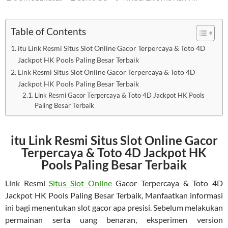
Table of Contents
itu Link Resmi Situs Slot Online Gacor Terpercaya & Toto 4D
Jackpot HK Pools Paling Besar Terbaik
Link Resmi Situs Slot Online Gacor Terpercaya & Toto 4D
Jackpot HK Pools Paling Besar Terbaik
Link Resmi Gacor Terpercaya & Toto 4D Jackpot HK Pools
Paling Besar Terbaik
itu Link Resmi Situs Slot Online Gacor
Terpercaya & Toto 4D Jackpot HK
Pools Paling Besar Terbaik
Link Resmi
Situs Slot Online
Gacor Terpercaya & Toto 4D
Jackpot HK Pools Paling Besar Terbaik, Manfaatkan informasi
ini bagi menentukan slot gacor apa presisi. Sebelum melakukan
permainan serta uang benaran, eksperimen version