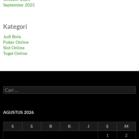
September 2025
Kategori
Judi Bola
Poker Online
Slot Online
Togel Online
C
a
r
i
u
AGUSTUS 2026
n
t
S
S
R
K
J
S
M
u
k
1
2