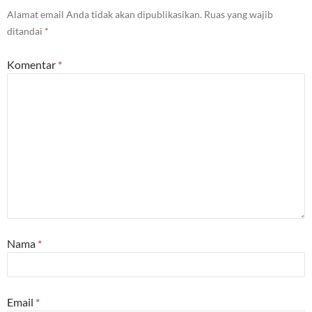
Alamat email Anda tidak akan dipublikasikan.
Ruas yang wajib
ditandai
*
Komentar
*
Nama
*
Email
*