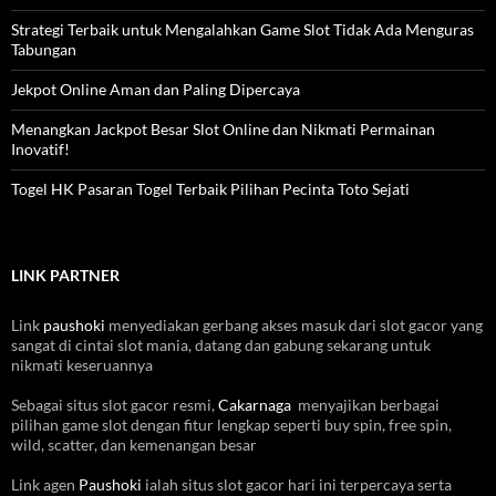
Strategi Terbaik untuk Mengalahkan Game Slot Tidak Ada Menguras
Tabungan
Jekpot Online Aman dan Paling Dipercaya
Menangkan Jackpot Besar Slot Online dan Nikmati Permainan
Inovatif!
Togel HK Pasaran Togel Terbaik Pilihan Pecinta Toto Sejati
LINK PARTNER
Link
paushoki
menyediakan gerbang akses masuk dari slot gacor yang
sangat di cintai slot mania, datang dan gabung sekarang untuk
nikmati keseruannya
Sebagai situs slot gacor resmi,
Cakarnaga
menyajikan berbagai
pilihan game slot dengan fitur lengkap seperti buy spin, free spin,
wild, scatter, dan kemenangan besar
Link agen
Paushoki
ialah situs slot gacor hari ini terpercaya serta