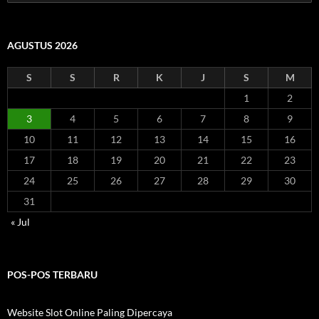
a
r
i
u
AGUSTUS 2026
n
t
S
S
R
K
J
S
M
u
k
1
2
:
3
4
5
6
7
8
9
10
11
12
13
14
15
16
17
18
19
20
21
22
23
24
25
26
27
28
29
30
31
« Jul
POS-POS TERBARU
Website Slot Online Paling Dipercaya