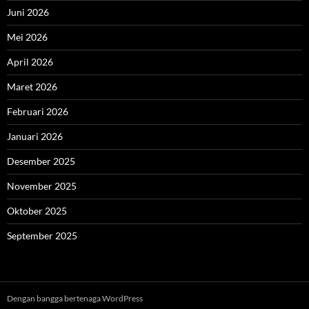
Juni 2026
Mei 2026
April 2026
Maret 2026
Februari 2026
Januari 2026
Desember 2025
November 2025
Oktober 2025
September 2025
Dengan bangga bertenaga WordPress