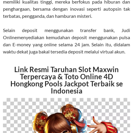
memiliki kualitas tinggi, mereka berfokus pada hiburan dan
penghargaan, bersama dengan inovasi seperti autopsin tak
terbatas, pengganda, dan hamburan misteri.
Selain deposit menggunakan transfer bank, Judi
Onlinemenyediakan kemudahan deposit menggunakan pulsa
dan E-money yang online selama 24 jam. Selain itu, didalam
waktu dekat juga bakal tersedia deposit melalui virtual akun.
Link Resmi Taruhan Slot Maxwin
Terpercaya & Toto Online 4D
Hongkong Pools Jackpot Terbaik se
Indonesia