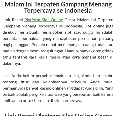
Malam Ini Terpaten Gampang Menang
Terpercaya se Indonesia
Link Resmi
Platform Slot Online
Gacor Malam Ini Terpaten
Gampang Menang Terpercaya se Indonesia, Slot online juga
disebut mesin buah, mesin poker, slot, atau puggy. Ini adalah
peralatan permainan yang menciptakan permainan peluang
bagi pelanggan. Pemain dapat memenangkan uang tunai atau
hadiah dengan memutar gulungan. Namun, banyak orang tidak
tahu tentang cara kerja mesin atau cara menang besar di
dalamnya.
Jika Anda belum pernah memainkan slot, Anda harus tahu
tentang fitur dan kelebihannya sebelum Anda mulai
bermain.Ada banyak casino online yang dapat Anda pilih. Yang
terbaik adalah pergi ke situs web yang bereputasi baik karena
lebih aman untuk bermain di situs terpercaya.
Link Resmi Platform Slot Online Gacor