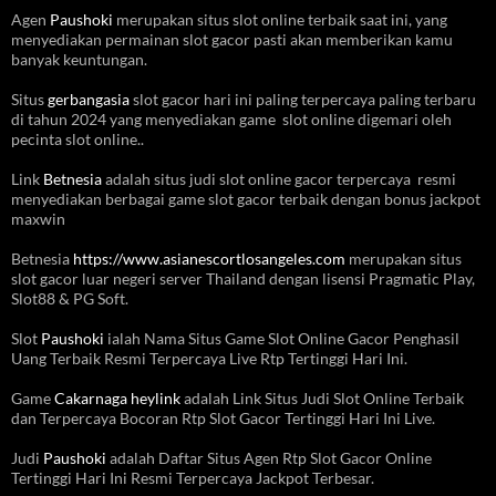
Agen
Paushoki
merupakan situs slot online terbaik saat ini, yang
menyediakan permainan slot gacor pasti akan memberikan kamu
banyak keuntungan.
Situs
gerbangasia
slot gacor hari ini paling terpercaya paling terbaru
di tahun 2024 yang menyediakan game slot online digemari oleh
pecinta slot online..
Link
Betnesia
adalah situs judi slot online gacor terpercaya resmi
menyediakan berbagai game slot gacor terbaik dengan bonus jackpot
maxwin
Betnesia
https://www.asianescortlosangeles.com
merupakan situs
slot gacor luar negeri server Thailand dengan lisensi Pragmatic Play,
Slot88 & PG Soft.
Slot
Paushoki
ialah Nama Situs Game Slot Online Gacor Penghasil
Uang Terbaik Resmi Terpercaya Live Rtp Tertinggi Hari Ini.
Game
Cakarnaga heylink
adalah Link Situs Judi Slot Online Terbaik
dan Terpercaya Bocoran Rtp Slot Gacor Tertinggi Hari Ini Live.
Judi
Paushoki
adalah Daftar Situs Agen Rtp Slot Gacor Online
Tertinggi Hari Ini Resmi Terpercaya Jackpot Terbesar.