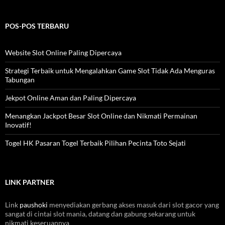
POS-POS TERBARU
Website Slot Online Paling Dipercaya
Strategi Terbaik untuk Mengalahkan Game Slot Tidak Ada Menguras
Tabungan
Jekpot Online Aman dan Paling Dipercaya
Menangkan Jackpot Besar Slot Online dan Nikmati Permainan
Inovatif!
Togel HK Pasaran Togel Terbaik Pilihan Pecinta Toto Sejati
LINK PARTNER
Link
paushoki
menyediakan gerbang akses masuk dari slot gacor yang
sangat di cintai slot mania, datang dan gabung sekarang untuk
nikmati keseruannya