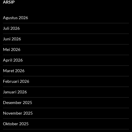
ARSIP
Agustus 2026
Juli 2026
Juni 2026
Mei 2026
April 2026
Maret 2026
Februari 2026
Januari 2026
Desember 2025
November 2025
Oktober 2025