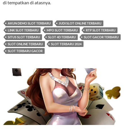
di tempatkan di atasnya.
AKUN DEMO SLOT TERBARU
JUDI SLOT ONLINE TERBARU
LINK SLOT TERBARU
MPO SLOT TERBARU
RTP SLOT TERBARU
SITUS SLOT TERBARU
SLOT 4D TERBARU
SLOT GACOR TERBARU
SLOT ONLINE TERBARU
SLOT TERBARU 2024
SLOT TERBARU GACOR