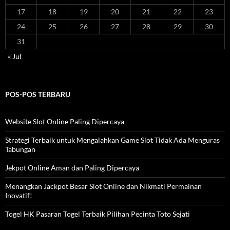
17
18
19
20
21
22
23
24
25
26
27
28
29
30
31
« Jul
POS-POS TERBARU
Website Slot Online Paling Dipercaya
Strategi Terbaik untuk Mengalahkan Game Slot Tidak Ada Menguras
Tabungan
Jekpot Online Aman dan Paling Dipercaya
Menangkan Jackpot Besar Slot Online dan Nikmati Permainan
Inovatif!
Togel HK Pasaran Togel Terbaik Pilihan Pecinta Toto Sejati