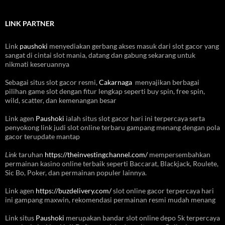
LINK PARTNER
Link
paushoki
menyediakan gerbang akses masuk dari slot gacor yang
sangat di cintai slot mania, datang dan gabung sekarang untuk
nikmati keseruannya
Sebagai situs slot gacor resmi,
Cakarnaga
menyajikan berbagai
pilihan game slot dengan fitur lengkap seperti buy spin, free spin,
wild, scatter, dan kemenangan besar
Link agen
Paushoki
ialah situs slot gacor hari ini terpercaya serta
penyokong link judi slot online terbaru gampang menang dengan pola
gacor terupdate mantap
Link
taruhan
https://theinvestingchannel.com/
mempersembahkan
permainan kasino online terbaik seperti Baccarat, Blackjack, Roulete,
Sic Bo, Poker, dan permainan populer lainnya.
Link agen
https://buzdelivery.com/
slot online gacor terpercaya hari
ini gampang maxwin, rekomendasi permainan resmi mudah menang
Link situs
Paushoki
merupakan bandar slot online depo 5k terpercaya