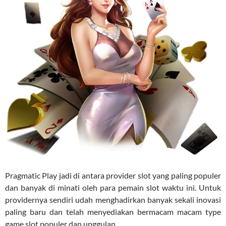
Pragmatic Play jadi di antara provider slot yang paling populer
dan banyak di minati oleh para pemain slot waktu ini. Untuk
providernya sendiri udah menghadirkan banyak sekali inovasi
paling baru dan telah menyediakan bermacam macam type
game slot populer dan unggulan.