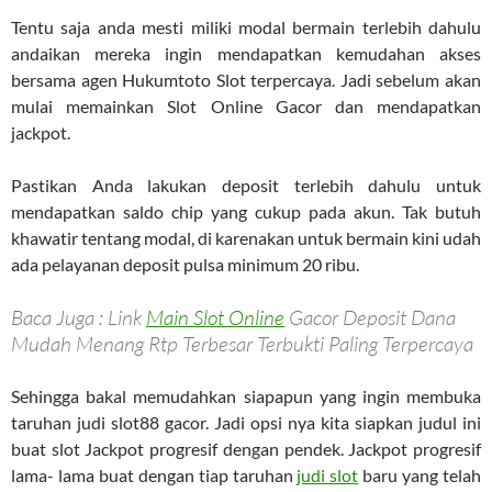
Tentu saja anda mesti miliki modal bermain terlebih dahulu
andaikan mereka ingin mendapatkan kemudahan akses
bersama agen Hukumtoto Slot terpercaya. Jadi sebelum akan
mulai memainkan Slot Online Gacor dan mendapatkan
jackpot.
Pastikan Anda lakukan deposit terlebih dahulu untuk
mendapatkan saldo chip yang cukup pada akun. Tak butuh
khawatir tentang modal, di karenakan untuk bermain kini udah
ada pelayanan deposit pulsa minimum 20 ribu.
Baca Juga : Link
Main Slot Online
Gacor Deposit Dana
Mudah Menang Rtp Terbesar Terbukti Paling Terpercaya
Sehingga bakal memudahkan siapapun yang ingin membuka
taruhan judi slot88 gacor. Jadi opsi nya kita siapkan judul ini
buat slot Jackpot progresif dengan pendek. Jackpot progresif
lama- lama buat dengan tiap taruhan
judi slot
baru yang telah