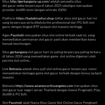
Situs
http://gerbangasia-up.com/
adalah penyedia situs
slot
gacor
online
terpercaya di tahun 2025 sekaligus merupakan
provider slot88 resmi dengan winrate 100%!
Platform
https://badakmasfun.shop
daftar situs slot gacor hari ini
yang terpercaya serta dikelola tim professional dari PG Soft slot
gacor dengan tingkat RTP jackpot slot maxwin tertinggi
Agen
Paushoki
merupakan situs slot online terbaik saat ini, yang
menyediakan permainan slot gacor pasti akan memberikan kamu
banyak keuntungan.
Situs
gerbangasia
slot gacor hari ini paling terpercaya paling terbaru
di tahun 2024 yang menyediakan game slot online digemari oleh
pecinta slot online..
Link
Betnesia
adalah situs judi slot online gacor terpercaya resmi
menyediakan berbagai game slot gacor terbaik dengan bonus jackpot
maxwin
Betnesia
https://www.asianescortlosangeles.com
merupakan situs
slot gacor luar negeri server Thailand dengan lisensi Pragmatic Play,
Slot88 & PG Soft.
Slot
Paushoki
ialah Nama Situs Game Slot Online Gacor Penghasil