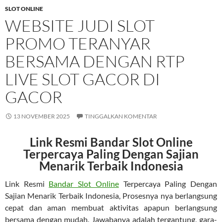
SLOT ONLINE
WEBSITE JUDI SLOT
PROMO TERANYAR
BERSAMA DENGAN RTP
LIVE SLOT GACOR DI
GACOR
13 NOVEMBER 2025
TINGGALKAN KOMENTAR
Link Resmi Bandar Slot Online
Terpercaya Paling Dengan Sajian
Menarik Terbaik Indonesia
Link Resmi
Bandar Slot Online
Terpercaya Paling Dengan
Sajian Menarik Terbaik Indonesia, Prosesnya nya berlangsung
cepat dan aman membuat aktivitas apapun berlangsung
bersama dengan mudah. Jawabanya adalah tergantung, gara-