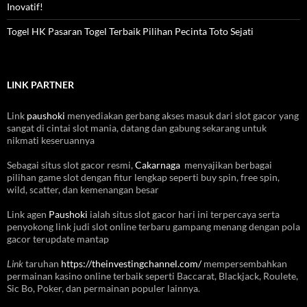
Inovatif!
Togel HK Pasaran Togel Terbaik Pilihan Pecinta Toto Sejati
LINK PARTNER
Link
paushoki
menyediakan gerbang akses masuk dari slot gacor yang
sangat di cintai slot mania, datang dan gabung sekarang untuk
nikmati keseruannya
Sebagai situs slot gacor resmi,
Cakarnaga
menyajikan berbagai
pilihan game slot dengan fitur lengkap seperti buy spin, free spin,
wild, scatter, dan kemenangan besar
Link agen
Paushoki
ialah situs slot gacor hari ini terpercaya serta
penyokong link judi slot online terbaru gampang menang dengan pola
gacor terupdate mantap
Link
taruhan
https://theinvestingchannel.com/
mempersembahkan
permainan kasino online terbaik seperti Baccarat, Blackjack, Roulete,
Sic Bo, Poker, dan permainan populer lainnya.