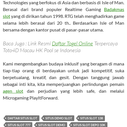
Technologies yang berfokus di Asia dan berbasis di Isle of Man.
Berasal dari brand populer Realtime Gaming
Badakmas
slot
yang di dirikan tahun 1998. RTG telah menghadirkan game
selama lebih berasal dari 20 th.. Berdasarkan Isle of Man
bersama dengan kantor pusat di pasar-pasar utama.
Baca Juga : Link Resmi
Daftar Togel Online
Terpercaya
Toto4D Macau HK Pool se Indonesia
Kami mengembangkan budaya inklusif yang beragam di mana
tiap-tiap orang di berdayakan untuk jadi kompetitif, suka
berpetualang, kreatif, dan gesit. Dengan tanggung jawab
sebagai inti kita, kita memperjuangkan perlindungan pemain
agen slot
dan perjudian yang lebih safe, dan melalui
Microgaming PlayItForward.
DAFTAR SITUS SLOT
SITUS DEMO SLOT
SITUS SLOT 138
SITUS SLOT 777
SITUS SLOT DEMO
SITUS SLOT DEPO 10K