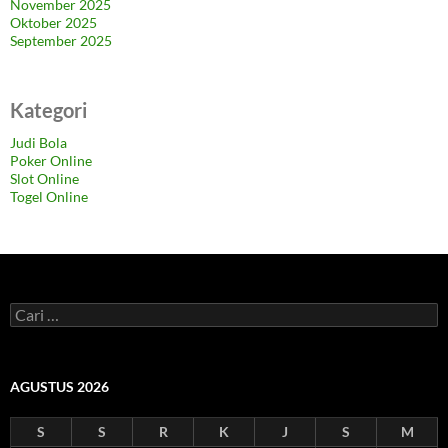
November 2025
Oktober 2025
September 2025
Kategori
Judi Bola
Poker Online
Slot Online
Togel Online
C
a
r
i
u
AGUSTUS 2026
n
t
S
S
R
K
J
S
M
u