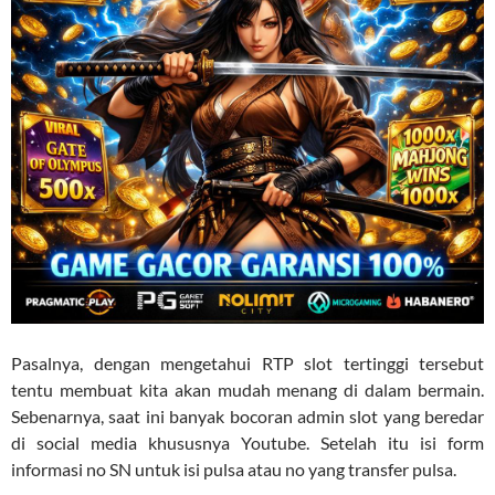
Pasalnya, dengan mengetahui RTP slot tertinggi tersebut
tentu membuat kita akan mudah menang di dalam bermain.
Sebenarnya, saat ini banyak bocoran admin slot yang beredar
di social media khususnya Youtube. Setelah itu isi form
informasi no SN untuk isi pulsa atau no yang transfer pulsa.