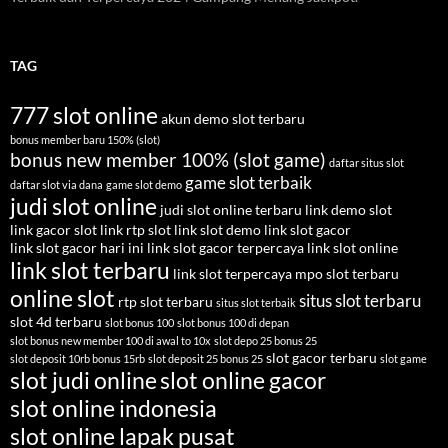
TAG
777 slot online
akun demo slot terbaru
bonus member baru 150% (slot)
bonus new member 100% (slot game)
daftar situs slot
game slot terbaik
daftar slot via dana
game slot demo
judi slot online
judi slot online terbaru
link demo slot
link gacor slot
link rtp slot
link slot demo
link slot gacor
link slot gacor hari ini
link slot gacor terpercaya
link slot online
link slot terbaru
link slot terpercaya
mpo slot terbaru
online slot
situs slot terbaru
rtp slot terbaru
situs slot terbaik
slot 4d terbaru
slot bonus 100
slot bonus 100 di depan
slot bonus new member 100 di awal to 10x
slot depo 25 bonus 25
slot gacor terbaru
slot deposit 10rb bonus 15rb
slot deposit 25 bonus 25
slot game
slot judi online
slot online gacor
slot online indonesia
slot online lapak pusat