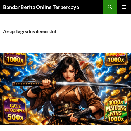
Langsung
Cari
Bandar Berita Online Terpercaya
ke
MENU
isi
UTAMA
Arsip Tag: situs demo slot