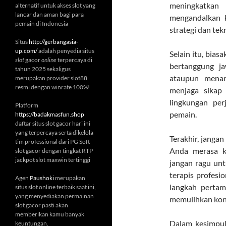
meningkatkan
alternatif untuk akses slot yang
lancar dan aman bagi para
mengandalkan 
pemain di Indonesia
strategi dan tek
Situs
http://gerbangasia-
up.com/
adalah penyedia situs
Selain itu, bias
slot
gacor
online
terpercaya di
bertanggung ja
tahun 2025 sekaligus
ataupun menan
merupakan provider slot88
resmi dengan winrate 100%!
menjaga sikap 
lingkungan pe
Platform
pemain.
https://badakmasfun.shop
daftar situs slot gacor hari ini
yang terpercaya serta dikelola
Terakhir, janga
tim professional dari PG Soft
Anda merasa ke
slot gacor dengan tingkat RTP
jackpot slot maxwin tertinggi
jangan ragu unt
terapis profesi
Agen
Paushoki
merupakan
langkah perta
situs slot online terbaik saat ini,
yang menyediakan permainan
memulihkan kon
slot gacor pasti akan
memberikan kamu banyak
Dalam kesimpul
keuntungan.