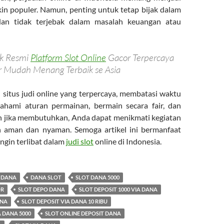
in populer. Namun, penting untuk tetap bijak dalam
dan tidak terjebak dalam masalah keuangan atau
nk Resmi
Platform Slot Online
Gacor Terpercaya
r Mudah Menang Terbaik se Asia
situs judi online yang terpercaya, membatasi waktu
hami aturan permainan, bermain secara fair, dan
n jika membutuhkan, Anda dapat menikmati kegiatan
ih aman dan nyaman. Semoga artikel ini bermanfaat
ngin terlibat dalam
judi slot
online di Indonesia.
A DANA
DANA SLOT
SLOT DANA 5000
OR
SLOT DEPO DANA
SLOT DEPOSIT 1000 VIA DANA
ANA
SLOT DEPOSIT VIA DANA 10 RIBU
A DANA 5000
SLOT ONLINE DEPOSIT DANA