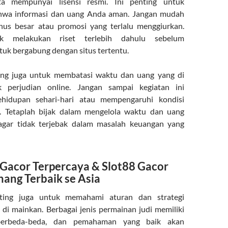
rta mempunyai lisensi resmi. Ini penting untuk
hwa informasi dan uang Anda aman. Jangan mudah
onus besar atau promosi yang terlalu menggiurkan.
uk melakukan riset terlebih dahulu sebelum
k bergabung dengan situs tertentu.
nting juga untuk membatasi waktu dan uang yang di
k perjudian online. Jangan sampai kegiatan ini
hidupan sehari-hari atau mempengaruhi kondisi
 Tetaplah bijak dalam mengelola waktu dan uang
 agar tidak terjebak dalam masalah keuangan yang
 Gacor Terpercaya & Slot88 Gacor
ng Terbaik se Asia
enting juga untuk memahami aturan dan strategi
di mainkan. Berbagai jenis permainan judi memiliki
berbeda-beda, dan pemahaman yang baik akan