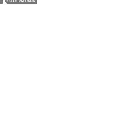
A
SLOT VIA DANA