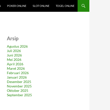
A
POKER ONLINE
SLOT ONLINE
TOGEL ONLINE
Arsip
Agustus 2026
Juli 2026
Juni 2026
Mei 2026
April 2026
Maret 2026
Februari 2026
Januari 2026
Desember 2025
November 2025
Oktober 2025
September 2025