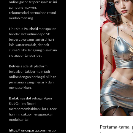
online gacor terpercaya hari ini
gampang maxwin,
rekomendasi permainan resmi
mudah menang
Link situs
Paushoki
merupakan
bandar slot online depo 5k
terpercaya yang lagi viral hari
ini! Daftar mudah, deposit
cuma 5 ribu langsung bisa main
slot gacor tanpa ribet
Betnesia
adalah platform
terbaik untuk bermain judi
online dengan berbagai pilihan
permainan yang menarik dan
mengasyikkan.
Badakmas slot
sebagai Agen
Slot Online Resmi
mempersembahkan Slot Gacor
hari ini, cukup menggunakan
modal santai
Pertama-tama, p
https://roncoparts.com
merup