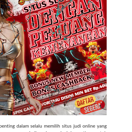
enting dalam selalu memilih situs judi online yang