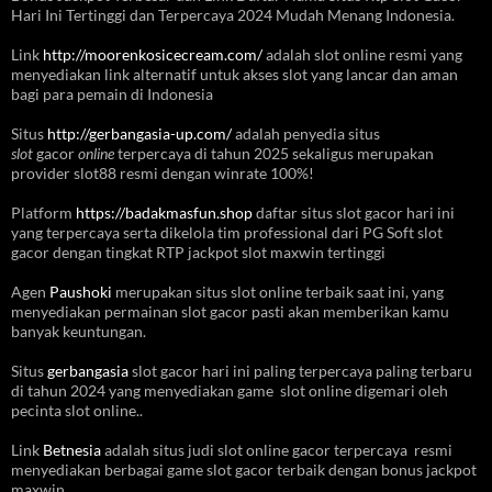
Hari Ini Tertinggi dan Terpercaya 2024 Mudah Menang Indonesia.
Link
http://moorenkosicecream.com/
adalah slot online resmi yang
menyediakan link alternatif untuk akses slot yang lancar dan aman
bagi para pemain di Indonesia
Situs
http://gerbangasia-up.com/
adalah penyedia situs
slot
gacor
online
terpercaya di tahun 2025 sekaligus merupakan
provider slot88 resmi dengan winrate 100%!
Platform
https://badakmasfun.shop
daftar situs slot gacor hari ini
yang terpercaya serta dikelola tim professional dari PG Soft slot
gacor dengan tingkat RTP jackpot slot maxwin tertinggi
Agen
Paushoki
merupakan situs slot online terbaik saat ini, yang
menyediakan permainan slot gacor pasti akan memberikan kamu
banyak keuntungan.
Situs
gerbangasia
slot gacor hari ini paling terpercaya paling terbaru
di tahun 2024 yang menyediakan game slot online digemari oleh
pecinta slot online..
Link
Betnesia
adalah situs judi slot online gacor terpercaya resmi
menyediakan berbagai game slot gacor terbaik dengan bonus jackpot
maxwin