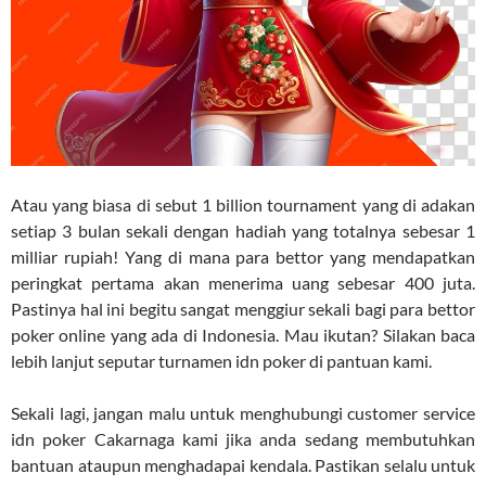
Atau yang biasa di sebut 1 billion tournament yang di adakan
setiap 3 bulan sekali dengan hadiah yang totalnya sebesar 1
milliar rupiah! Yang di mana para bettor yang mendapatkan
peringkat pertama akan menerima uang sebesar 400 juta.
Pastinya hal ini begitu sangat menggiur sekali bagi para bettor
poker online yang ada di Indonesia. Mau ikutan? Silakan baca
lebih lanjut seputar turnamen idn poker di pantuan kami.
Sekali lagi, jangan malu untuk menghubungi customer service
idn poker Cakarnaga kami jika anda sedang membutuhkan
bantuan ataupun menghadapai kendala. Pastikan selalu untuk