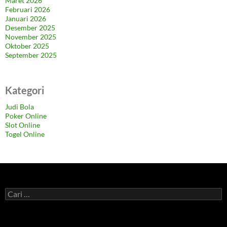
Maret 2026
Februari 2026
Januari 2026
Desember 2025
November 2025
Oktober 2025
September 2025
Kategori
Judi Bola
Poker Online
Slot Online
Togel Online
C
a
r
i