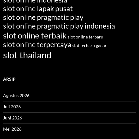
slot online lapak pusat
slot online pragmatic play
slot online pragmatic play indonesia
slot online terbaik
slot online terbaru
slot online terpercaya
slot terbaru gacor
slot thailand
ARSIP
Agustus 2026
Juli 2026
Juni 2026
Mei 2026