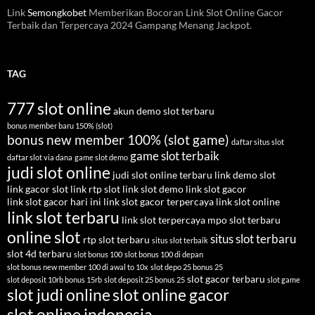
Link
Semongkobet
Memberikan Bocoran Link Slot Online Gacor
Terbaik dan Terpercaya 2024 Gampang Menang Jackpot.
TAG
777 slot online
akun demo slot terbaru
bonus member baru 150% (slot)
bonus new member 100% (slot game)
daftar situs slot
game slot terbaik
daftar slot via dana
game slot demo
judi slot online
judi slot online terbaru
link demo slot
link gacor slot
link rtp slot
link slot demo
link slot gacor
link slot gacor hari ini
link slot gacor terpercaya
link slot online
link slot terbaru
link slot terpercaya
mpo slot terbaru
online slot
situs slot terbaru
rtp slot terbaru
situs slot terbaik
slot 4d terbaru
slot bonus 100
slot bonus 100 di depan
slot bonus new member 100 di awal to 10x
slot depo 25 bonus 25
slot gacor terbaru
slot deposit 10rb bonus 15rb
slot deposit 25 bonus 25
slot game
slot judi online
slot online gacor
slot online indonesia