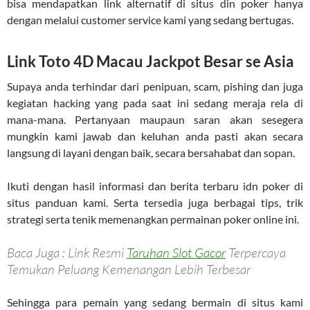
bisa mendapatkan link alternatif di situs din poker hanya
dengan melalui customer service kami yang sedang bertugas.
Link Toto 4D Macau Jackpot Besar se Asia
Supaya anda terhindar dari penipuan, scam, pishing dan juga
kegiatan hacking yang pada saat ini sedang meraja rela di
mana-mana. Pertanyaan maupaun saran akan sesegera
mungkin kami jawab dan keluhan anda pasti akan secara
langsung di layani dengan baik, secara bersahabat dan sopan.
Ikuti dengan hasil informasi dan berita terbaru idn poker di
situs panduan kami. Serta tersedia juga berbagai tips, trik
strategi serta tenik memenangkan permainan poker online ini.
Baca Juga : Link Resmi
Taruhan Slot Gacor
Terpercaya
Temukan Peluang Kemenangan Lebih Terbesar
Sehingga para pemain yang sedang bermain di situs kami