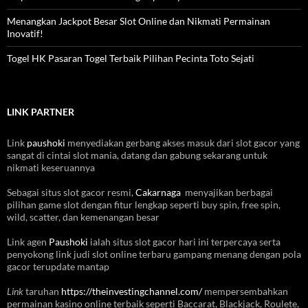
Menangkan Jackpot Besar Slot Online dan Nikmati Permainan
Inovatif!
Togel HK Pasaran Togel Terbaik Pilihan Pecinta Toto Sejati
LINK PARTNER
Link
paushoki
menyediakan gerbang akses masuk dari slot gacor yang
sangat di cintai slot mania, datang dan gabung sekarang untuk
nikmati keseruannya
Sebagai situs slot gacor resmi,
Cakarnaga
menyajikan berbagai
pilihan game slot dengan fitur lengkap seperti buy spin, free spin,
wild, scatter, dan kemenangan besar
Link agen
Paushoki
ialah situs slot gacor hari ini terpercaya serta
penyokong link judi slot online terbaru gampang menang dengan pola
gacor terupdate mantap
Link
taruhan
https://theinvestingchannel.com/
mempersembahkan
permainan kasino online terbaik seperti Baccarat, Blackjack, Roulete,