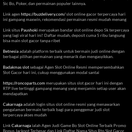
Sic Bo, Poker, dan permainan populer lainnya.
Link agen
https://buzdelivery.com/
slot online gacor terpercaya hari
ini gampang maxwin, rekomendasi permainan resmi mudah menang
Link situs
Paushoki
merupakan bandar slot online depo 5k terpercaya
yang lagi viral hari ini! Daftar mudah, deposit cuma 5 ribu langsung
bisa main slot gacor tanpa ribet
Betnesia
adalah platform terbaik untuk bermain judi online dengan
berbagai pilihan permainan yang menarik dan mengasyikkan.
Badakmas slot
sebagai Agen Slot Online Resmi mempersembahkan
Slot Gacor hari ini, cukup menggunakan modal santai
https://roncoparts.com
merupakan situs slot gacor hari ini dengan
RTP live tertinggi gampang menang yang menjamin setiap user akan
mendapatkan
Cakarnaga
adalah login situs slot online resmi yang menawarkan
pengalaman bermain terbaik bagi para penggemar judi slot
terpercaya akses mudah
Link
Cakarnaga
ialah Agen Judi Game Bo Slot Online Terbaik Promo
Bonus Jackpot Terbesar dan Link Daftar Nama Situs Rtp Slot Gacor