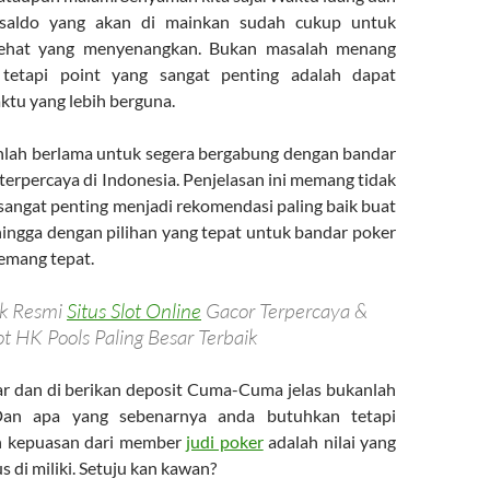
i saldo yang akan di mainkan sudah cukup untuk
ehat yang menyenangkan. Bukan masalah menang
tetapi point yang sangat penting adalah dapat
tu yang lebih berguna.
nlah berlama untuk segera bergabung dengan bandar
terpercaya di Indonesia. Penjelasan ini memang tidak
angat penting menjadi rekomendasi paling baik buat
ingga dengan pilihan yang tepat untuk bandar poker
emang tepat.
nk Resmi
Situs Slot Online
Gacor Terpercaya &
t HK Pools Paling Besar Terbaik
ar dan di berikan deposit Cuma-Cuma jelas bukanlah
 Dan apa yang sebenarnya anda butuhkan tetapi
n kepuasan dari member
judi poker
adalah nilai yang
 di miliki. Setuju kan kawan?