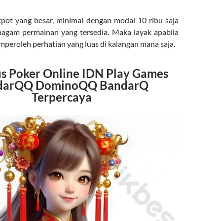
pot yang besar, minimal dengan modal 10 ribu saja
aagam permainan yang tersedia. Maka layak apabila
mperoleh perhatian yang luas di kalangan mana saja.
us Poker Online IDN Play Games
darQQ DominoQQ BandarQ
Terpercaya