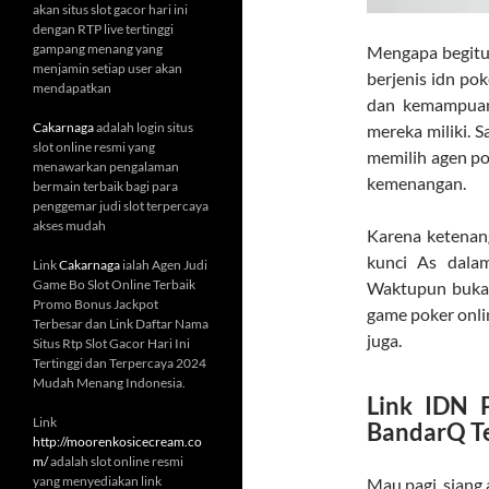
akan situs slot gacor hari ini
dengan RTP live tertinggi
gampang menang yang
Mengapa begitu
menjamin setiap user akan
berjenis idn po
mendapatkan
dan kemampua
Cakarnaga
adalah login situs
mereka miliki. 
slot online resmi yang
memilih agen po
menawarkan pengalaman
kemenangan.
bermain terbaik bagi para
penggemar judi slot terpercaya
akses mudah
Karena ketenan
kunci As dalam
Link
Cakarnaga
ialah Agen Judi
Game Bo Slot Online Terbaik
Waktupun bukan 
Promo Bonus Jackpot
game poker onli
Terbesar dan Link Daftar Nama
juga.
Situs Rtp Slot Gacor Hari Ini
Tertinggi dan Terpercaya 2024
Mudah Menang Indonesia.
Link IDN
Link
BandarQ T
http://moorenkosicecream.co
m/
adalah slot online resmi
yang menyediakan link
Mau pagi, siang