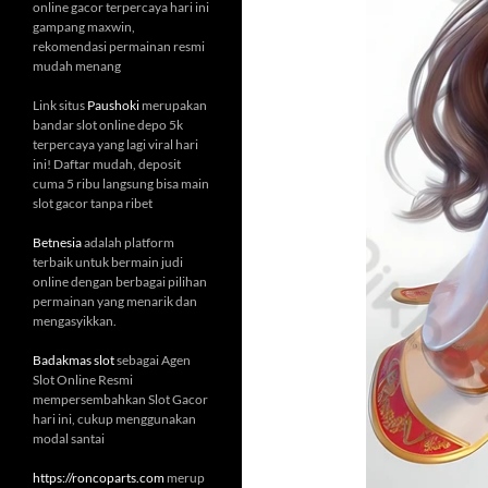
online gacor terpercaya hari ini
gampang maxwin,
rekomendasi permainan resmi
mudah menang
Link situs
Paushoki
merupakan
bandar slot online depo 5k
terpercaya yang lagi viral hari
ini! Daftar mudah, deposit
cuma 5 ribu langsung bisa main
slot gacor tanpa ribet
Betnesia
adalah platform
terbaik untuk bermain judi
online dengan berbagai pilihan
permainan yang menarik dan
mengasyikkan.
Badakmas slot
sebagai Agen
Slot Online Resmi
mempersembahkan Slot Gacor
hari ini, cukup menggunakan
modal santai
https://roncoparts.com
merup