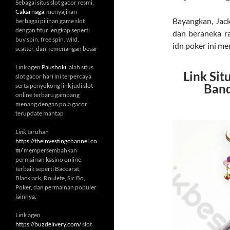
Sebagai situs slot gacor resmi,
Cakarnaga
menyajikan
Bayangkan, Jack
berbagai pilihan game slot
dengan fitur lengkap seperti
dan beraneka r
buy spin, free spin, wild,
idn poker ini me
scatter, dan kemenangan besar
Link agen
Paushoki
ialah situs
Link Sit
slot gacor hari ini terpercaya
Ban
serta penyokong link judi slot
online terbaru gampang
menang dengan pola gacor
terupdate mantap
Link
taruhan
https://theinvestingchannel.co
m/
mempersembahkan
permainan kasino online
terbaik seperti Baccarat,
Blackjack, Roulete, Sic Bo,
Poker, dan permainan populer
lainnya.
Link agen
https://buzdelivery.com/
slot