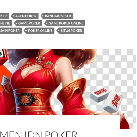
OKER
AGEN POKER
BANDAR POKER
NLINE
GAME POKER
GAME POKER ONLINE
MAIN POKER
POKER ONLINE
SITUS POKER
MEN IDN POKER