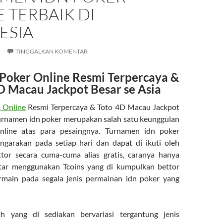
 TERBAIK DI
ESIA
5
TINGGALKAN KOMENTAR
s Poker Online Resmi Terpercaya &
D Macau Jackpot Besar se Asia
r Online
Resmi Terpercaya & Toto 4D Macau Jackpot
Turnamen idn poker merupakan salah satu keunggulan
nline atas para pesaingnya. Turnamen idn poker
lengarakan pada setiap hari dan dapat di ikuti oleh
tor secara cuma-cuma alias gratis, caranya hanya
ar menggunakan Tcoins yang di kumpulkan bettor
ermain pada segala jenis permainan idn poker yang
h yang di sediakan bervariasi tergantung jenis