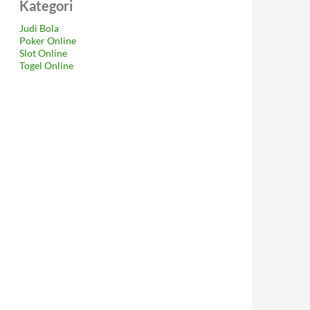
Kategori
Judi Bola
Poker Online
Slot Online
Togel Online