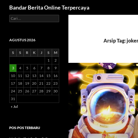
Cari
Bandar Berita Online Terpercaya
C
Langsung
a
ke
r
isi
i
u
AGUSTUS 2026
Arsip Tag: joker
n
t
S
S
R
K
J
S
M
u
1
2
k
:
3
4
5
6
7
8
9
10
11
12
13
14
15
16
17
18
19
20
21
22
23
24
25
26
27
28
29
30
31
« Jul
POS-POS TERBARU