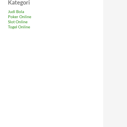
Kategori
Judi Bola
Poker Online
Slot Online
Togel Online