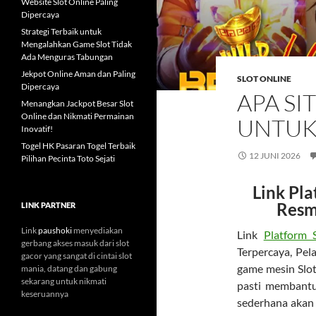
Website Slot Online Paling
Dipercaya
Strategi Terbaik untuk
Mengalahkan Game Slot Tidak
Ada Menguras Tabungan
Jekpot Online Aman dan Paling
SLOT ONLINE
Dipercaya
APA SI
Menangkan Jackpot Besar Slot
Online dan Nikmati Permainan
UNTUK
Inovatif!
Togel HK Pasaran Togel Terbaik
12 JUNI 2026
Pilihan Pecinta Toto Sejati
Link Pla
Resm
LINK PARTNER
Link
paushoki
menyediakan
Link
Platform 
gerbang akses masuk dari slot
Terpercaya, Pel
gacor yang sangat di cintai slot
game mesin Slo
mania, datang dan gabung
sekarang untuk nikmati
pasti membantu
keseruannya
sederhana akan