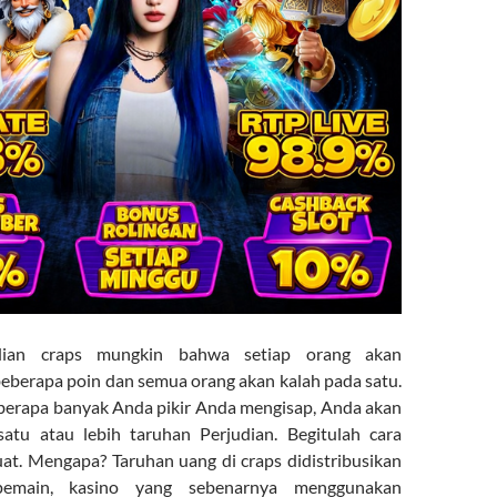
udian craps mungkin bahwa setiap orang akan
berapa poin dan semua orang akan kalah pada satu.
i berapa banyak Anda pikir Anda mengisap, Anda akan
tu atau lebih taruhan Perjudian. Begitulah cara
at. Mengapa? Taruhan uang di craps didistribusikan
pemain, kasino yang sebenarnya menggunakan