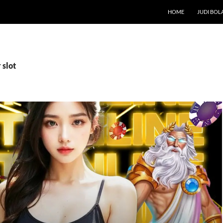
HOME
JUDI BOL
 slot