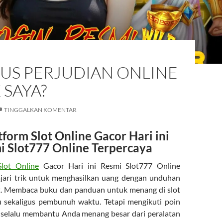
TUS PERJUDIAN ONLINE
 SAYA?
TINGGALKAN KOMENTAR
tform Slot Online Gacor Hari ini
i Slot777 Online Terpercaya
Slot Online
Gacor Hari ini Resmi Slot777 Online
ajari trik untuk menghasilkan uang dengan unduhan
t. Membaca buku dan panduan untuk menang di slot
 sekaligus pembunuh waktu. Tetapi mengikuti poin
 selalu membantu Anda menang besar dari peralatan