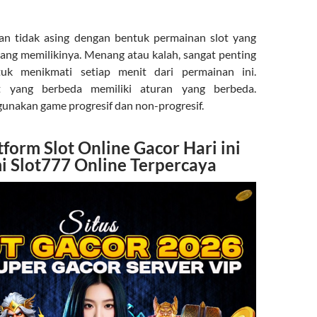
kan tidak asing dengan bentuk permainan slot yang
ng memilikinya. Menang atau kalah, sangat penting
uk menikmati setiap menit dari permainan ini.
t yang berbeda memiliki aturan yang berbeda.
unakan game progresif dan non-progresif.
tform Slot Online Gacor Hari ini
i Slot777 Online Terpercaya