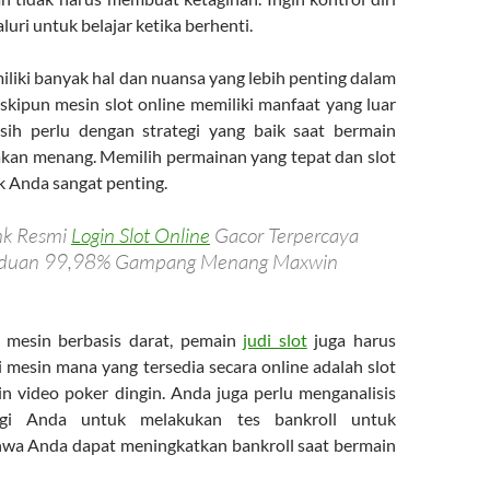
luri untuk belajar ketika berhenti.
liki banyak hal dan nuansa yang lebih penting dalam
kipun mesin slot online memiliki manfaat yang luar
sih perlu dengan strategi yang baik saat bermain
kan menang. Memilih permainan yang tepat dan slot
k Anda sangat penting.
ink Resmi
Login Slot Online
Gacor Terpercaya
nduan 99,98% Gampang Menang Maxwin
i mesin berbasis darat, pemain
judi slot
juga harus
i mesin mana yang tersedia secara online adalah slot
n video poker dingin. Anda juga perlu menganalisis
gi Anda untuk melakukan tes bankroll untuk
wa Anda dapat meningkatkan bankroll saat bermain