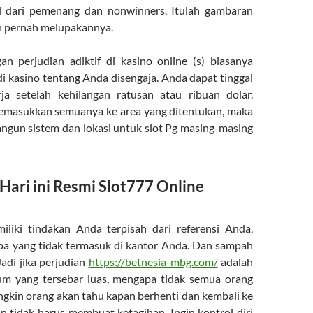
il dari pemenang dan nonwinners. Itulah gambaran
n pernah melupakannya.
an perjudian adiktif di kasino online (s) biasanya
 di kasino tentang Anda disengaja. Anda dapat tinggal
ja setelah kehilangan ratusan atau ribuan dolar.
emasukkan semuanya ke area yang ditentukan, maka
gun sistem dan lokasi untuk slot Pg masing-masing
Hari ini Resmi Slot777 Online
liki tindakan Anda terpisah dari referensi Anda,
a yang tidak termasuk di kantor Anda. Dan sampah
Jadi jika perjudian
https://betnesia-mbg.com/
adalah
um yang tersebar luas, mengapa tidak semua orang
kin orang akan tahu kapan berhenti dan kembali ke
n tidak harus membuat ketagihan. Ingin kontrol diri