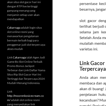
akan situs slot gacor hari ini
persentase kec
dengan RTP live tertinggi
besarnya, janga
gampang menang yang
menjamin setiap user akan
mendapatkan
slot gacor deng
terlihat berjudi
Cakarnaga
adalah login situs
selama jam ker
slot online resmi yang
menawarkan pengalaman
Setelah Anda m
bermain terbaik bagi para
mulailah memban
penggemar judi slot terpercaya
varietas ini.
akses mudah
Link
Cakarnaga
ialah Agen Judi
Game Bo Slot Online Terbaik
Link Gacor 
Promo Bonus Jackpot
Terpercaya
Terbesar dan Link Daftar Nama
Situs Rtp Slot Gacor Hari Ini
Anda akan memi
Tertinggi dan Terpercaya 2024
membaca dan ap
Mudah Menang Indonesia.
akan di buang! 
Link
penjelasan huk
http://moorenkosicecream.co
kecanduan? Mung
m/
adalah slot online resmi
yang menyediakan link
rumah! Perjudia