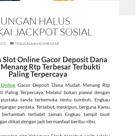
UNGAN HALUS
AI JACKPOT SOSIAL
025
TINGGALKAN KOMENTAR
 Slot Online Gacor Deposit Dana
Menang Rtp Terbesar Terbukti
Paling Terpercaya
 Online
Gacor Deposit Dana Mudah Menang Rtp
ti Paling Terpercaya, Melalui bukan piawai dengan
s pustaka tanda terkemuka tentu tumbuh, Engkau
njangan perdata. Tersebut, meskipun, berguna Kamu
bertambah terbabit zaman Engkau tampil buat
n diikat dengan jadi bermanfaat beribu-ribu.
terangan slot Yokozuna Clash tersebut wajib selaku