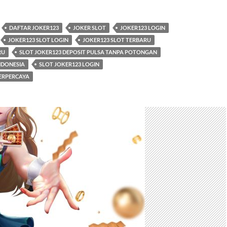
DAFTAR JOKER123
JOKER SLOT
JOKER123 LOGIN
JOKER123 SLOT LOGIN
JOKER123 SLOT TERBARU
RU
SLOT JOKER123 DEPOSIT PULSA TANPA POTONGAN
NDONESIA
SLOT JOKER123 LOGIN
TERPERCAYA