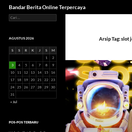
Cari
Bandar Berita Online Terpercaya
C
Langsung
a
ke
r
isi
i
u
AGUSTUS 2026
Arsip Tag: slot
n
t
S
S
R
K
J
S
M
u
1
2
k
:
3
4
5
6
7
8
9
10
11
12
13
14
15
16
17
18
19
20
21
22
23
24
25
26
27
28
29
30
31
« Jul
POS-POS TERBARU