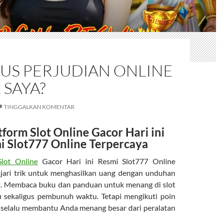
TUS PERJUDIAN ONLINE
 SAYA?
TINGGALKAN KOMENTAR
tform Slot Online Gacor Hari ini
i Slot777 Online Terpercaya
Slot Online
Gacor Hari ini Resmi Slot777 Online
ajari trik untuk menghasilkan uang dengan unduhan
t. Membaca buku dan panduan untuk menang di slot
 sekaligus pembunuh waktu. Tetapi mengikuti poin
 selalu membantu Anda menang besar dari peralatan