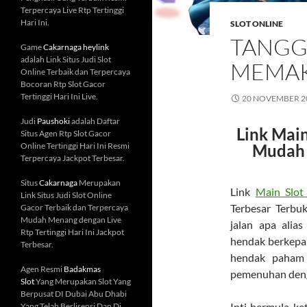
Terpercaya Live Rtp Tertinggi
Hari Ini.
SLOT ONLINE
TANGG
Game
Cakarnaga heylink
adalah Link Situs Judi Slot
MEMAK
Online Terbaik dan Terpercaya
Bocoran Rtp Slot Gacor
Tertinggi Hari Ini Live.
20 NOVEMBER 2
Judi
Paushoki
adalah Daftar
Link Main
Situs Agen Rtp Slot Gacor
Online Tertinggi Hari Ini Resmi
Mudah 
Terpercaya Jackpot Terbesar.
Situs
Cakarnaga
Merupakan
Link
Main Slot
Link Situs Judi Slot Online
Terbesar Terbuk
Gacor Terbaik dan Terpercaya
Mudah Menang dengan Live
jalan apa alia
Rtp Tertinggi Hari Ini Jackpot
hendak berkepa
Terbesar.
hendak paham 
Agen Resmi
Badakmas
pemenuhan denga
Slot
Yang Merupakan Slot Yang
Berpusat DI Dubai Abu Dhabi
Inti bermula ke
Yang Telah Berlisensi Dan Di