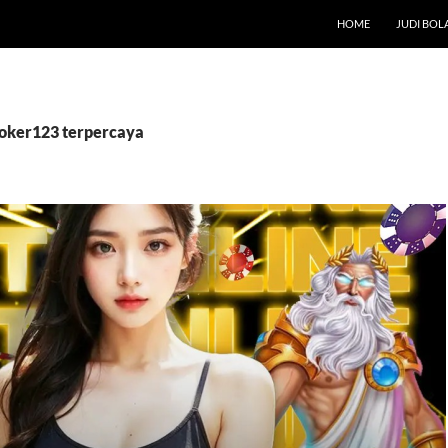
HOME
JUDI BOL
 joker123 terpercaya