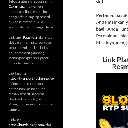
slot.
Sebagai situs slot gacor resmi,
Cakarnaga
menyajikan
berbagai pilihan game slot
Pertama, pasti
dengan fitur lengkap seperti
Anda mainkan ya
buy spin, free spin, wild,
scatter, dan kemenangan besar
bagi Anda unt
Permainan slo
Link agen
Paushoki
ialah situs
Misalnya, mengg
slot gacor hari ini terpercaya
serta penyokong link judi slot
online terbaru gampang
Link Pla
menang dengan pola gacor
terupdate mantap
Resm
Link
taruhan
https://theinvestingchannel.co
m/
mempersembahkan
permainan kasino online
terbaik seperti Baccarat,
Blackjack, Roulete, Sic Bo,
Poker, dan permainan populer
lainnya.
Link agen
https://buzdelivery.com/
slot