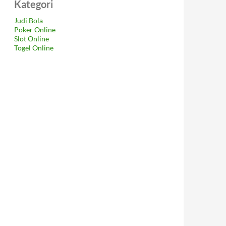
Kategori
Judi Bola
Poker Online
Slot Online
Togel Online