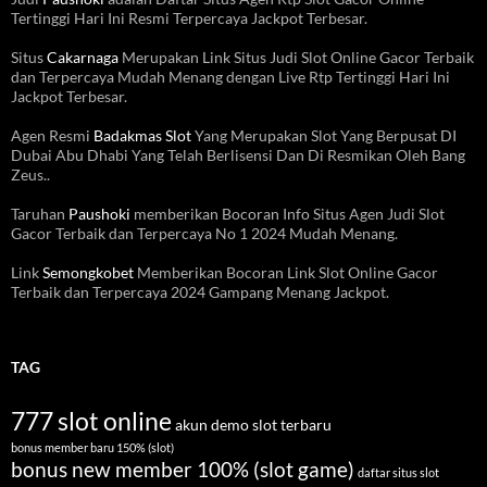
Tertinggi Hari Ini Resmi Terpercaya Jackpot Terbesar.
Situs
Cakarnaga
Merupakan Link Situs Judi Slot Online Gacor Terbaik
dan Terpercaya Mudah Menang dengan Live Rtp Tertinggi Hari Ini
Jackpot Terbesar.
Agen Resmi
Badakmas Slot
Yang Merupakan Slot Yang Berpusat DI
Dubai Abu Dhabi Yang Telah Berlisensi Dan Di Resmikan Oleh Bang
Zeus..
Taruhan
Paushoki
memberikan Bocoran Info Situs Agen Judi Slot
Gacor Terbaik dan Terpercaya No 1 2024 Mudah Menang.
Link
Semongkobet
Memberikan Bocoran Link Slot Online Gacor
Terbaik dan Terpercaya 2024 Gampang Menang Jackpot.
TAG
777 slot online
akun demo slot terbaru
bonus member baru 150% (slot)
bonus new member 100% (slot game)
daftar situs slot