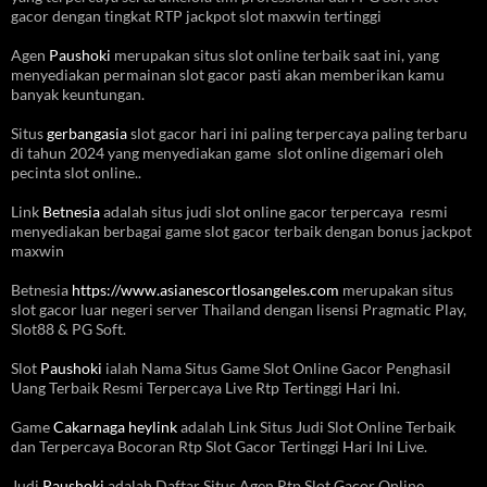
gacor dengan tingkat RTP jackpot slot maxwin tertinggi
Agen
Paushoki
merupakan situs slot online terbaik saat ini, yang
menyediakan permainan slot gacor pasti akan memberikan kamu
banyak keuntungan.
Situs
gerbangasia
slot gacor hari ini paling terpercaya paling terbaru
di tahun 2024 yang menyediakan game slot online digemari oleh
pecinta slot online..
Link
Betnesia
adalah situs judi slot online gacor terpercaya resmi
menyediakan berbagai game slot gacor terbaik dengan bonus jackpot
maxwin
Betnesia
https://www.asianescortlosangeles.com
merupakan situs
slot gacor luar negeri server Thailand dengan lisensi Pragmatic Play,
Slot88 & PG Soft.
Slot
Paushoki
ialah Nama Situs Game Slot Online Gacor Penghasil
Uang Terbaik Resmi Terpercaya Live Rtp Tertinggi Hari Ini.
Game
Cakarnaga heylink
adalah Link Situs Judi Slot Online Terbaik
dan Terpercaya Bocoran Rtp Slot Gacor Tertinggi Hari Ini Live.
Judi
Paushoki
adalah Daftar Situs Agen Rtp Slot Gacor Online