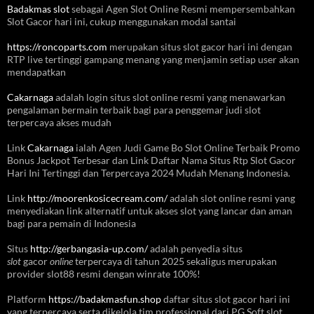
Badakmas slot
sebagai Agen Slot Online Resmi mempersembahkan
Slot Gacor hari ini, cukup menggunakan modal santai
https://roncoparts.com
merupakan situs slot gacor hari ini dengan
RTP live tertinggi gampang menang yang menjamin setiap user akan
mendapatkan
Cakarnaga
adalah login situs slot online resmi yang menawarkan
pengalaman bermain terbaik bagi para penggemar judi slot
terpercaya akses mudah
Link
Cakarnaga
ialah Agen Judi Game Bo Slot Online Terbaik Promo
Bonus Jackpot Terbesar dan Link Daftar Nama Situs Rtp Slot Gacor
Hari Ini Tertinggi dan Terpercaya 2024 Mudah Menang Indonesia.
Link
http://moorenkosicecream.com/
adalah slot online resmi yang
menyediakan link alternatif untuk akses slot yang lancar dan aman
bagi para pemain di Indonesia
Situs
http://gerbangasia-up.com/
adalah penyedia situs
slot
gacor
online
terpercaya di tahun 2025 sekaligus merupakan
provider slot88 resmi dengan winrate 100%!
Platform
https://badakmasfun.shop
daftar situs slot gacor hari ini
yang terpercaya serta dikelola tim professional dari PG Soft slot