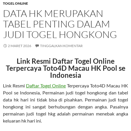
TOGEL ONLINE
DATA HK MERUPAKAN
TABEL PENTING DALAM
JUDI TOGEL HONGKONG
2 MARET 2026
TINGGALKAN KOMENTAR
Link Resmi Daftar Togel Online
Terpercaya Toto4D Macau HK Pool se
Indonesia
Link Resmi
Daftar Togel Online
Terpercaya Toto4D Macau HK
Pool se Indonesia, Permainan judi togel hongkong dan tabel
data hk hari ini tidak bisa di pisahkan. Permainan judi togel
hongkong ini sangat berhubungan dengan angka. Pasalnya
permainan judi togel hkg adalah permainan menebak angka
keluaran hk hari ini.