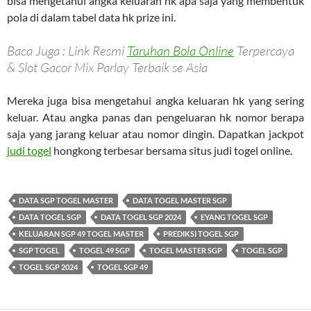
bisa mengetahui angka keluaran hk apa saja yang membentuk
pola di dalam tabel data hk prize ini.
Baca Juga : Link Resmi
Taruhan Bola Online
Terpercaya
& Slot Gacor Mix Parlay Terbaik se Asia
Mereka juga bisa mengetahui angka keluaran hk yang sering
keluar. Atau angka panas dan pengeluaran hk nomor berapa
saja yang jarang keluar atau nomor dingin. Dapatkan jackpot
judi togel
hongkong terbesar bersama situs judi togel online.
DATA SGP TOGEL MASTER
DATA TOGEL MASTER SGP
DATA TOGEL SGP
DATA TOGEL SGP 2024
EYANG TOGEL SGP
KELUARAN SGP 49 TOGEL MASTER
PREDIKSI TOGEL SGP
SGP TOGEL
TOGEL 49 SGP
TOGEL MASTER SGP
TOGEL SGP
TOGEL SGP 2024
TOGEL SGP 49