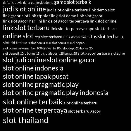
game slot terbaik
daftar slot via dana
game slot demo
judi slot online
judi slot online terbaru
link demo slot
link gacor slot
link rtp slot
link slot demo
link slot gacor
link slot gacor hari ini
link slot gacor terpercaya
link slot online
link slot terbaru
link slot terpercaya
mpo slot terbaru
online slot
situs slot terbaru
rtp slot terbaru
situs slot terbaik
slot 4d terbaru
slot bonus 100
slot bonus 100 di depan
slot bonus new member 100 di awal to 10x
slot depo 25 bonus 25
slot gacor terbaru
slot deposit 10rb bonus 15rb
slot deposit 25 bonus 25
slot game
slot judi online
slot online gacor
slot online indonesia
slot online lapak pusat
slot online pragmatic play
slot online pragmatic play indonesia
slot online terbaik
slot online terbaru
slot online terpercaya
slot terbaru gacor
slot thailand