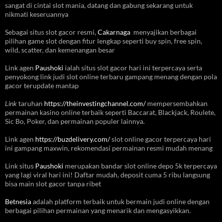
sangat di cintai slot mania, datang dan gabung sekarang untuk
nikmati keseruannya
Sebagai situs slot gacor resmi,
Cakarnaga
menyajikan berbagai
pilihan game slot dengan fitur lengkap seperti buy spin, free spin,
wild, scatter, dan kemenangan besar
Link agen
Paushoki
ialah situs slot gacor hari ini terpercaya serta
penyokong link judi slot online terbaru gampang menang dengan pola
gacor terupdate mantap
Link
taruhan
https://theinvestingchannel.com/
mempersembahkan
permainan kasino online terbaik seperti Baccarat, Blackjack, Roulete,
Sic Bo, Poker, dan permainan populer lainnya.
Link agen
https://buzdelivery.com/
slot online gacor terpercaya hari
ini gampang maxwin, rekomendasi permainan resmi mudah menang
Link situs
Paushoki
merupakan bandar slot online depo 5k terpercaya
yang lagi viral hari ini! Daftar mudah, deposit cuma 5 ribu langsung
bisa main slot gacor tanpa ribet
Betnesia
adalah platform terbaik untuk bermain judi online dengan
berbagai pilihan permainan yang menarik dan mengasyikkan.