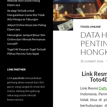
Website Slot Online Paling
Dipercaya
Strategi Terbaik untuk
Mengalahkan Game Slot Tidak
Ada Menguras Tabungan
Jekpot Online Aman dan Paling
TOGEL ONLINE
Dipercaya
DATA 
Menangkan Jackpot Besar Slot
Online dan Nikmati Permainan
PENTI
Inovatif!
HONG
Togel HK Pasaran Togel Terbaik
Pilihan Pecinta Toto Sejati
2 MARET 2026
LINK PARTNER
Link Resm
Toto4D
Link
paushoki
menyediakan
gerbang akses masuk dari slot
gacor yang sangat di cintai slot
Link Resmi
Daft
mania, datang dan gabung
Indonesia, Perm
sekarang untuk nikmati
tidak bisa di p
keseruannya
berhubungan d