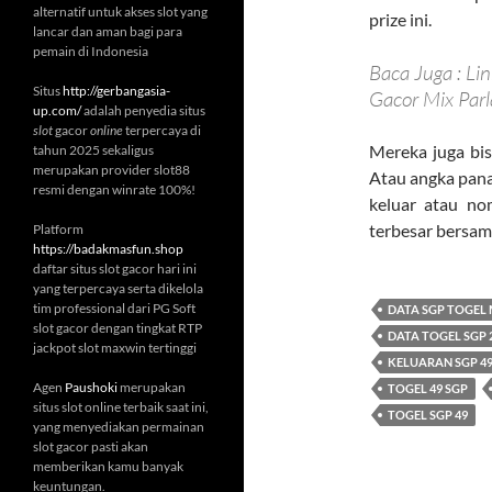
alternatif untuk akses slot yang
prize ini.
lancar dan aman bagi para
pemain di Indonesia
Baca Juga : Li
Situs
http://gerbangasia-
Gacor Mix Parl
up.com/
adalah penyedia situs
slot
gacor
online
terpercaya di
Mereka juga bis
tahun 2025 sekaligus
merupakan provider slot88
Atau angka pana
resmi dengan winrate 100%!
keluar atau no
terbesar bersama
Platform
https://badakmasfun.shop
daftar situs slot gacor hari ini
yang terpercaya serta dikelola
tim professional dari PG Soft
DATA SGP TOGEL
slot gacor dengan tingkat RTP
DATA TOGEL SGP 
jackpot slot maxwin tertinggi
KELUARAN SGP 4
Agen
Paushoki
merupakan
TOGEL 49 SGP
situs slot online terbaik saat ini,
TOGEL SGP 49
yang menyediakan permainan
slot gacor pasti akan
memberikan kamu banyak
keuntungan.