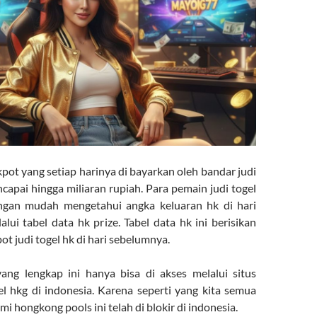
kpot yang setiap harinya di bayarkan oleh bandar judi
capai hingga miliaran rupiah. Para pemain judi togel
engan mudah mengetahui angka keluaran hk di hari
lui tabel data hk prize. Tabel data hk ini berisikan
pot judi togel hk di hari sebelumnya.
ang lengkap ini hanya bisa di akses melalui situs
el hkg di indonesia. Karena seperti yang kita semua
mi hongkong pools ini telah di blokir di indonesia.