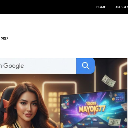
HOME
JUDI BOL
 sgp